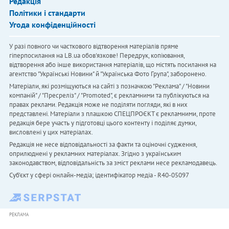
Редакція
Політики і стандарти
Угода конфіденційності
У разі повного чи часткового відтворення матеріалів пряме
гіперпосилання на LB.ua обов'язкове! Передрук, копіювання,
відтворення або інше використання матеріалів, що містять посилання на
агентство "Українськi Новини" й "Українська Фото Група", заборонено.
Матеріали, які розміщуються на сайті з позначкою "Реклама" / "Новини
компаній" / "Пресреліз" / "Promoted", є рекламними та публікуються на
правах реклами. Редакція може не поділяти погляди, які в них
представлені. Матеріали з плашкою СПЕЦПРОЄКТ є рекламними, проте
редакція бере участь у підготовці цього контенту і поділяє думки,
висловлені у цих матеріалах.
Редакція не несе відповідальності за факти та оціночні судження,
оприлюднені у рекламних матеріалах. Згідно з українським
законодавством, відповідальність за зміст реклами несе рекламодавець.
Cуб'єкт у сфері онлайн-медіа; ідентифікатор медіа - R40-05097
РЕКЛАМА