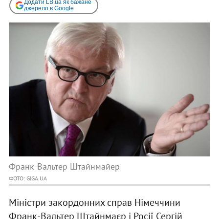
Додати LB.ua як бажане
джерело в Google
Франк-Вальтер Штайнмайер
ФОТО: GIGA.UA
Міністри закордонних справ Німеччини
Франк-Вальтер Штайнмаєр і Росії Сергій