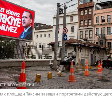
/ПЁТР ШЕЛОМОВСКИЙ
стях площади Таксим завешан портретами действующего