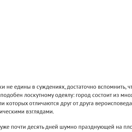
ки не едины в суждениях, достаточно вспомнить, чт
одобен лоскутному одеялу: город состоит из мно
ли которых отличаются друг от друга вероисповед
ическими взглядами.
от уже почти десять дней шумно празднующей на п