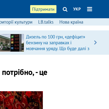
Підтримати
УКР
риторії культури
LB.talks
Нова країна
Дизель по 100 грн, «дефіцит»
бензину на заправках і
мовчання уряду. Що буде далі з
цінами на пальне?
потрібно, - це