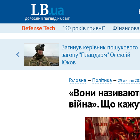
Defense Tech
“30 років гривні”
Фінансова
серця
Загинув керівник пошукового
 кави
загону "Плацдарм" Олексій
Юков
Головна
—
Політика
—
29 липня 20
«Вони називають 
війна». Що кажу