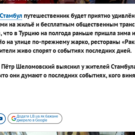
Стамбул
путешественник будет приятно удивлён
ами на жильё и бесплатным общественным транс
, что в Турцию на полгода раньше пришла зима и
 Но на улице по-прежнему жарко, рестораны «Ра
тители живо спорят о событиях последних дней.
Пётр Шеломовский выяснил у жителей Стамбула
что они думают о последних событиях, кого виня
Додати LB.ua як бажане
джерело в Google