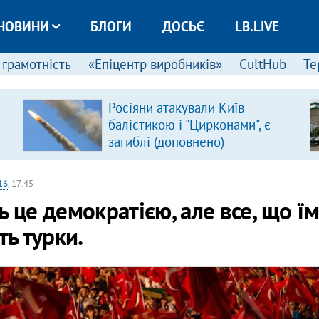
НОВИНИ
БЛОГИ
ДОСЬЄ
LB.LIVE
 грамотність
«Епіцентр виробників»
CultHub
Те
Росіяни атакували Київ
балістикою і "Цирконами", є
загиблі (доповнено)
16
, 17:45
це демократією, але все, що їм 
ть турки.