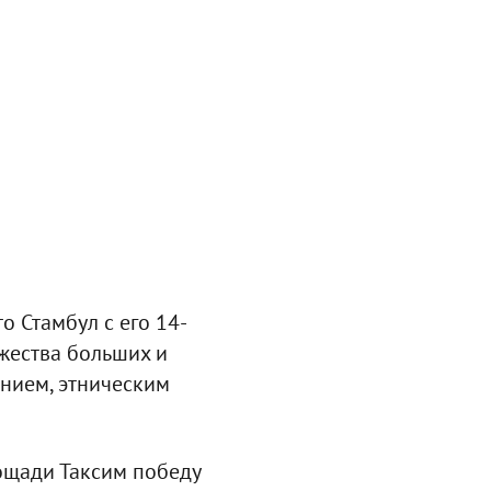
о Стамбул с его 14-
жества больших и
анием, этническим
лощади Таксим победу