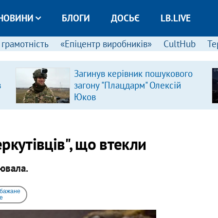
НОВИНИ
БЛОГИ
ДОСЬЄ
LB.LIVE
 грамотність
«Епіцентр виробників»
CultHub
Те
Загинув керівник пошукового
в
загону "Плацдарм" Олексій
Юков
ркутівців", що втекли
ювала.
 бажане
e