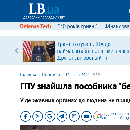
Defense Tech
“30 років гривні”
Фінансова
вив про
Трамп готував США до
боку
наймасштабнішої атаки з часі
Другої світової війни
Головна
—
Політика
—
18 липня 2016
, 19:59
ГПУ знайшла пособника "бе
У державних органах ця людина не прац
Додати LB.ua як
джерело в Googl