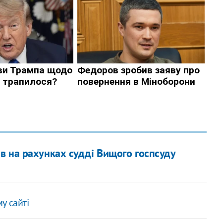
в на рахунках судді Вищого госпсуду
у сайті