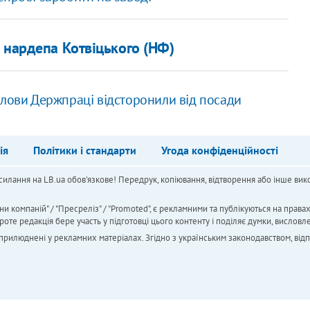
 нардепа Котвіцького (НФ)
олови Держпраці відсторонили від посади
ія
Політики і стандарти
Угода конфіденційності
силання на LB.ua обов'язкове! Передрук, копіювання, відтворення або інше вико
ни компаній" / "Пресреліз" / "Promoted", є рекламними та публікуються на права
 редакція бере участь у підготовці цього контенту і поділяє думки, висловле
 оприлюднені у рекламних матеріалах. Згідно з українським законодавством, від