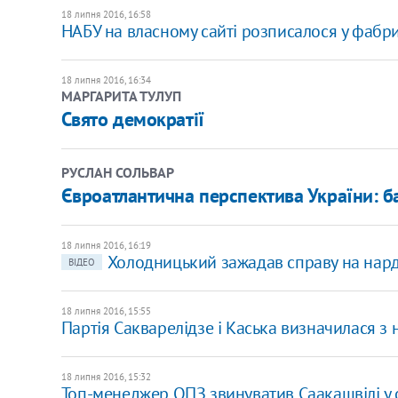
18 липня 2016, 16:58
НАБУ на власному сайті розписалося у фабри
18 липня 2016, 16:34
МАРГАРИТА ТУЛУП
Свято демократії
РУСЛАН СОЛЬВАР
Євроатлантична перспектива України: б
18 липня 2016, 16:19
Холодницький зажадав справу на нар
ВІДЕО
18 липня 2016, 15:55
Партія Сакварелідзе і Каська визначилася з
18 липня 2016, 15:32
Топ-менеджер ОПЗ звинуватив Саакашвілі у 