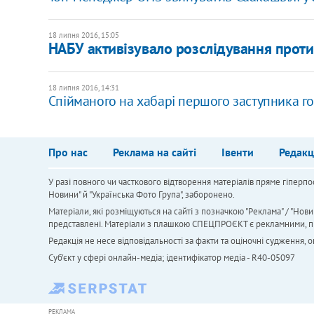
18 липня 2016, 15:05
НАБУ активізувало розслідування проти
18 липня 2016, 14:31
Спійманого на хабарі першого заступника г
Про нас
Реклама на сайті
Івенти
Редакц
У разі повного чи часткового відтворення матеріалів пряме гіперпо
Новини" й "Українська Фото Група", заборонено.
Матеріали, які розміщуються на сайті з позначкою "Реклама" / "Нови
представлені. Матеріали з плашкою СПЕЦПРОЄКТ є рекламними, проте
Редакція не несе відповідальності за факти та оціночні судження,
Cуб'єкт у сфері онлайн-медіа; ідентифікатор медіа - R40-05097
РЕКЛАМА