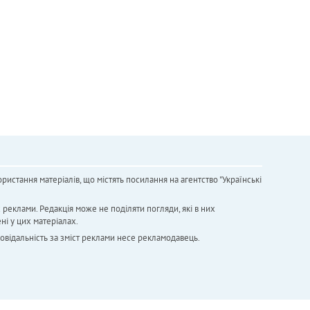
ристання матеріалів, що містять посилання на агентство "Українськi
х реклами. Редакція може не поділяти погляди, які в них
ні у цих матеріалах.
повідальність за зміст реклами несе рекламодавець.