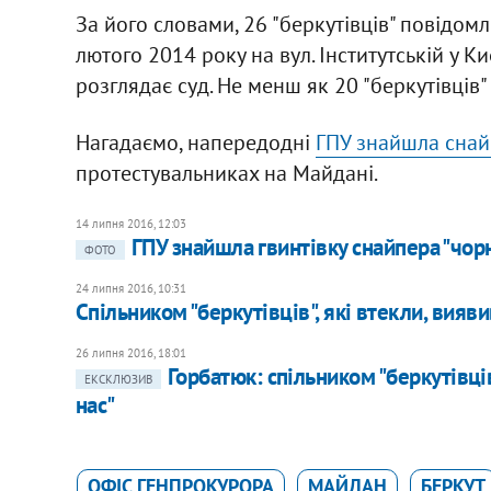
За його словами, 26 "беркутівців" повідомл
лютого 2014 року на вул. Інститутській у Ки
розглядає суд. Не менш як 20 "беркутівців"
Нагадаємо, напередодні
ГПУ знайшла снайпе
протестувальниках на Майдані.
14 липня 2016, 12:03
ГПУ знайшла гвинтівку снайпера "чор
ФОТО
24 липня 2016, 10:31
Спільником "беркутівців", які втекли, вияв
26 липня 2016, 18:01
Горбатюк: спільником "беркутівців
ЕКСКЛЮЗИВ
нас"
ОФІС ГЕНПРОКУРОРА
МАЙДАН
БЕРКУТ