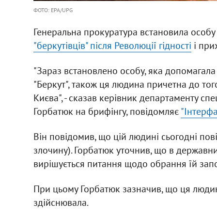
ФОТО: EPA/UPG
Генеральна прокуратура встановила особ
"беркутівців" після Революції гідності
і при
"Зараз встановлено особу, яка допомагала
"Беркут", також ця людина причетна до того
Києва", - сказав керівник департаменту сп
Горбатюк на брифінгу, повідомляє
"Інтерфа
Він повідомив, що цій людині сьогодні пов
злочину). Горбатюк уточнив, що в державн
вирішується питання щодо обрання їй запо
При цьому Горбатюк зазначив, що ця людина 
здійснювала.