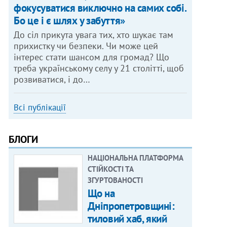
фокусуватися виключно на самих собі.
Бо це і є шлях у забуття»
До сіл прикута увага тих, хто шукає там
прихистку чи безпеки. Чи може цей
інтерес стати шансом для громад? Що
треба українському селу у 21 столітті, щоб
розвиватися, і до…
Всі публікації
БЛОГИ
НАЦІОНАЛЬНА ПЛАТФОРМА
СТІЙКОСТІ ТА
ЗГУРТОВАНОСТІ
Що на
Дніпропетровщині:
тиловий хаб, який