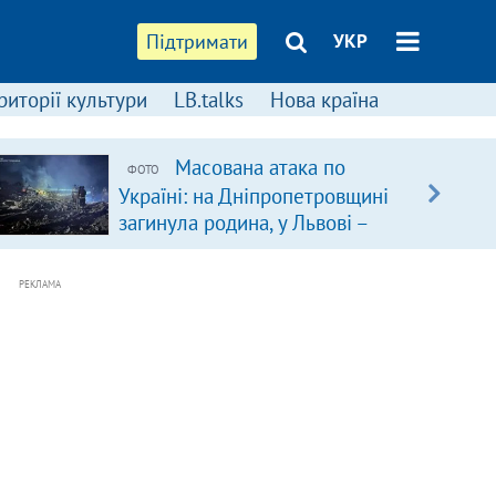
Підтримати
УКР
риторії культури
LB.talks
Нова країна
Масована атака по
ФОТО
Україні: на Дніпропетровщині
загинула родина, у Львові –
удар по багатоповерхівках
(доповнюється)
РЕКЛАМА