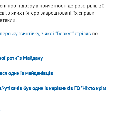
ені про підозру в причетності до розстрілів 20
єві, з яких п'ятеро заарештовані, їх справи
 втекли.
рську гвинтівку, з якої "Беркут" стріляв
по
ної роти" з Майдану
ився один із майданівців
"-утікачів був один із керівників ГО "Ніхто крім