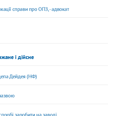
кації справи про ОПЗ, - адвокат
ажане і дійсне
депа Дейдея (НФ)
 назвою
спробі заробити на заводі