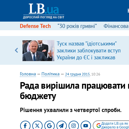
Defense Tech
“30 років гривні”
Фінансова
ою
Туск назвав "ідіотськими"
пЛА. Є
заклики заблокувати вступ
лено)
України до ЄС і закликав
припинити антиукраїнську
риторику
Головна
—
Політика
—
24 грудня 2015
, 10:26
Рада вирішила працювати 
бюджету
Рішення ухвалили з четвертої спроби.
Додати LB.ua як
джерело в Googl