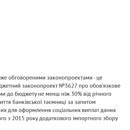
 уже обговореними законопроектами - це
юджетний законопроект №3627 про обов'язкове
и до бюджету не менш ніж 30% від річного
иття банківської таємниці за запитом
них для оформлення соціальних виплат даних
го з 2015 року додаткового імпортного збору