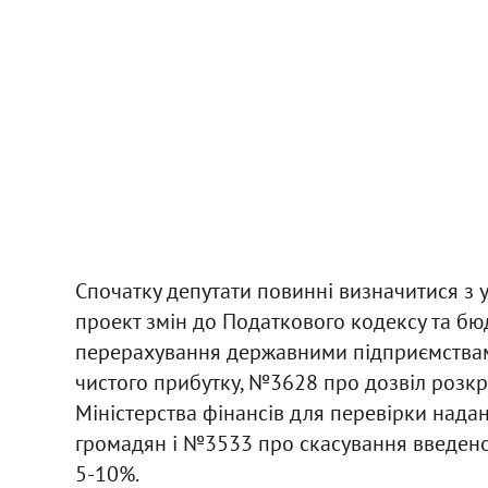
Спочатку депутати повинні визначитися з
проект змін до Податкового кодексу та б
перерахування державними підприємствам
чистого прибутку, №3628 про дозвіл розкр
Міністерства фінансів для перевірки нада
громадян і №3533 про скасування введено
5-10%.