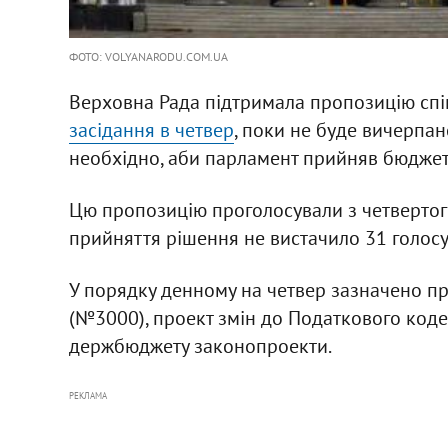
ФОТО: VOLYANARODU.COM.UA
Верховна Рада підтримала пропозицію сп
засідання в четвер
, поки не буде вичерпа
необхідно, аби парламент прийняв бюджет 
Цю пропозицію проголосували з четвертого
прийняття рішення не вистачило 31 голосу, д
У порядку денному на четвер зазначено п
(№3000), проект змін до Податкового коде
держбюджету законопроекти.
РЕКЛАМА