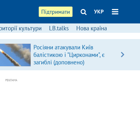
Підтримати
УКР
риторії культури
LB.talks
Нова країна
Росіяни атакували Київ
балістикою і "Цирконами", є
загиблі (доповнено)
РЕКЛАМА