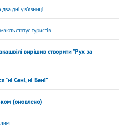
два дні у в'язниці
 мають статус туристів
кашвілі вирішив створити "Рух за
 "ні Сені, ні Бені"
ьком (оновлено)
алим