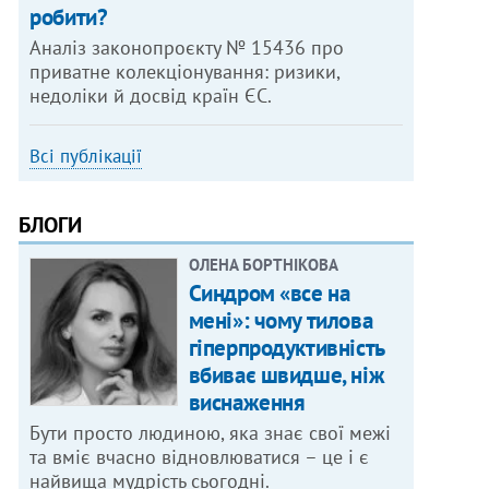
робити?
Аналіз законопроєкту № 15436 про
приватне колекціонування: ризики,
недоліки й досвід країн ЄС.
Всі публікації
БЛОГИ
ОЛЕНА БОРТНІКОВА
Синдром «все на
мені»: чому тилова
гіперпродуктивність
вбиває швидше, ніж
виснаження
Бути просто людиною, яка знає свої межі
та вміє вчасно відновлюватися – це і є
найвища мудрість сьогодні.