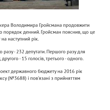
ікера Володимира Гройсмана продовжити
но порядок денний. Гройсман пояснив, що це
на наступний рік.
 разу - 232 депутати. Першого разу для
ругого - 15 голосів, третього - одного.
роект державного бюджету на 2016 рік
ксу (№3688) і пов'язані з прийняттям