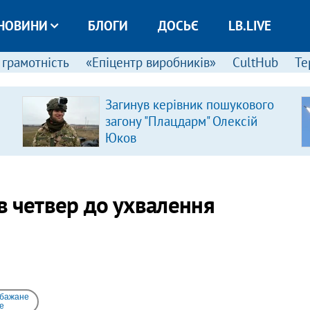
НОВИНИ
БЛОГИ
ДОСЬЄ
LB.LIVE
 грамотність
«Епіцентр виробників»
CultHub
Те
Загинув керівник пошукового
загону "Плацдарм" Олексій
Юков
в четвер до ухвалення
 бажане
e