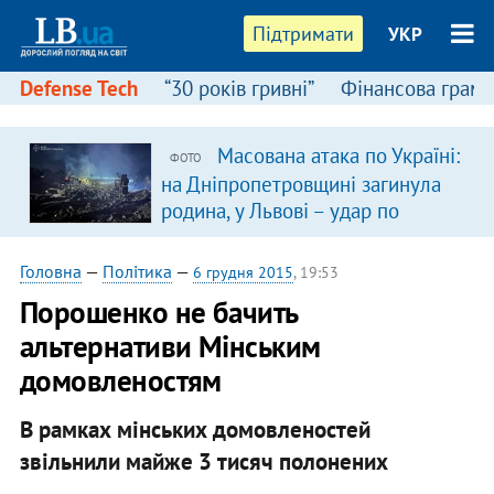
Підтримати
УКР
Defense Tech
“30 років гривні”
Фінансова грамо
Масована атака по Україні:
ФОТО
на Дніпропетровщині загинула
родина, у Львові – удар по
багатоповерхівках
(доповнюється)
Головна
—
Політика
—
6 грудня 2015
, 19:53
Порошенко не бачить
альтернативи Мінським
домовленостям
В рамках мінських домовленостей
звільнили майже 3 тисяч полонених