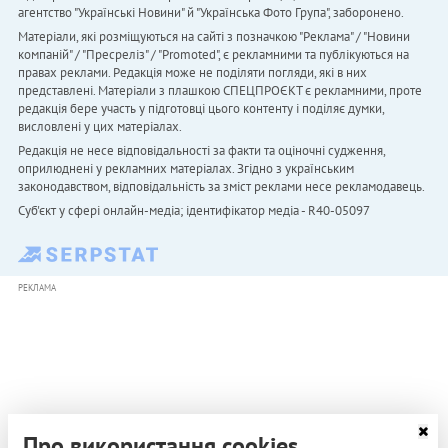
агентство "Українськi Новини" й "Українська Фото Група", заборонено.
Матеріали, які розміщуються на сайті з позначкою "Реклама" / "Новини
компаній" / "Пресреліз" / "Promoted", є рекламними та публікуються на
правах реклами. Редакція може не поділяти погляди, які в них
представлені. Матеріали з плашкою СПЕЦПРОЄКТ є рекламними, проте
редакція бере участь у підготовці цього контенту і поділяє думки,
висловлені у цих матеріалах.
Редакція не несе відповідальності за факти та оціночні судження,
оприлюднені у рекламних матеріалах. Згідно з українським
законодавством, відповідальність за зміст реклами несе рекламодавець.
Cуб'єкт у сфері онлайн-медіа; ідентифікатор медіа - R40-05097
РЕКЛАМА
Про використання cookies