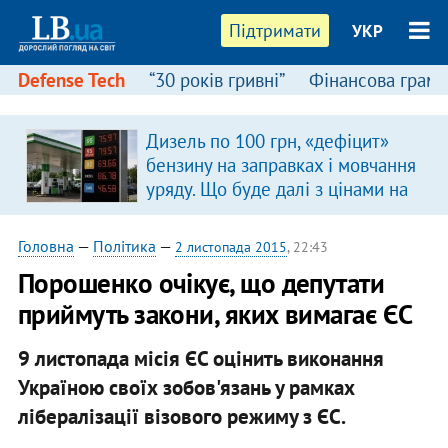
Підтримати
УКР
Defense Tech
“30 років гривні”
Фінансова грамо
Дизель по 100 грн, «дефіцит»
бензину на заправках і мовчання
уряду. Що буде далі з цінами на
пальне?
Головна
—
Політика
—
2 листопада 2015
, 22:43
Порошенко очікує, що депутати
приймуть закони, яких вимагає ЄС
9 листопада місія ЄС оцінить виконання
Україною своїх зобов'язань у рамках
лібералізації візового режиму з ЄС.