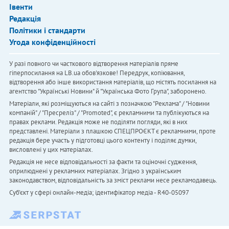
Івенти
Редакція
Політики і стандарти
Угода конфіденційності
У разі повного чи часткового відтворення матеріалів пряме
гіперпосилання на LB.ua обов'язкове! Передрук, копіювання,
відтворення або інше використання матеріалів, що містять посилання на
агентство "Українськi Новини" й "Українська Фото Група", заборонено.
Матеріали, які розміщуються на сайті з позначкою "Реклама" / "Новини
компаній" / "Пресреліз" / "Promoted", є рекламними та публікуються на
правах реклами. Редакція може не поділяти погляди, які в них
представлені. Матеріали з плашкою СПЕЦПРОЄКТ є рекламними, проте
редакція бере участь у підготовці цього контенту і поділяє думки,
висловлені у цих матеріалах.
Редакція не несе відповідальності за факти та оціночні судження,
оприлюднені у рекламних матеріалах. Згідно з українським
законодавством, відповідальність за зміст реклами несе рекламодавець.
Cуб'єкт у сфері онлайн-медіа; ідентифікатор медіа - R40-05097