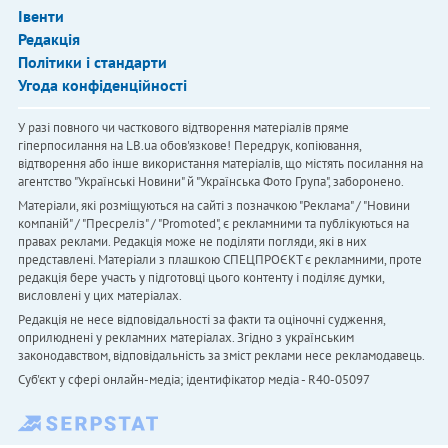
Івенти
Редакція
Політики і стандарти
Угода конфіденційності
У разі повного чи часткового відтворення матеріалів пряме
гіперпосилання на LB.ua обов'язкове! Передрук, копіювання,
відтворення або інше використання матеріалів, що містять посилання на
агентство "Українськi Новини" й "Українська Фото Група", заборонено.
Матеріали, які розміщуються на сайті з позначкою "Реклама" / "Новини
компаній" / "Пресреліз" / "Promoted", є рекламними та публікуються на
правах реклами. Редакція може не поділяти погляди, які в них
представлені. Матеріали з плашкою СПЕЦПРОЄКТ є рекламними, проте
редакція бере участь у підготовці цього контенту і поділяє думки,
висловлені у цих матеріалах.
Редакція не несе відповідальності за факти та оціночні судження,
оприлюднені у рекламних матеріалах. Згідно з українським
законодавством, відповідальність за зміст реклами несе рекламодавець.
Cуб'єкт у сфері онлайн-медіа; ідентифікатор медіа - R40-05097