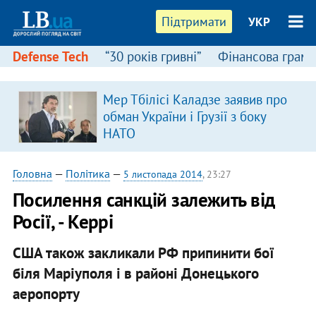
Підтримати
УКР
Defense Tech
“30 років гривні”
Фінансова грамо
Мер Тбілісі Каладзе заявив про
обман України і Грузії з боку
НАТО
Головна
—
Політика
—
5 листопада 2014
, 23:27
Посилення санкцій залежить від
Росії, - Керрі
США також закликали РФ припинити бої
біля Маріуполя і в районі Донецького
аеропорту