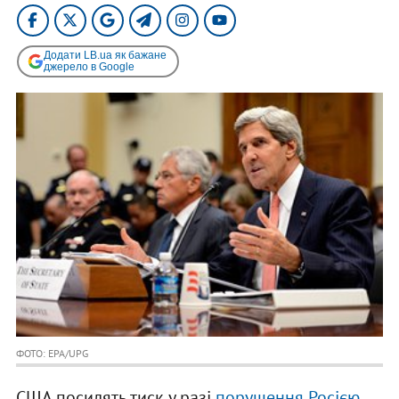
Додати LB.ua як бажане
джерело в Google
ФОТО: EPA/UPG
США посилять тиск у разі
порушення Росією