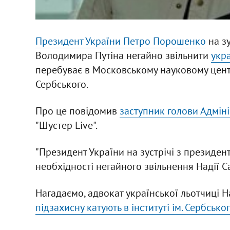
Президент України Петро Порошенко
на зу
Володимира Путіна негайно звільнити
укр
перебуває в Московському науковому центрі
Сербського.
Про це повідомив
заступник голови Адмін
"Шустер Live".
"Президент України на зустрічі з президен
необхідності негайного звільнення Надії Са
Нагадаємо, адвокат української льотчиці 
підзахисну катують в інституті ім. Сербськог