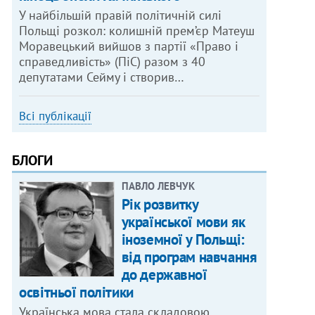
У найбільшій правій політичній силі
Польщі розкол: колишній прем’єр Матеуш
Моравецький вийшов з партії «Право і
справедливість» (ПіС) разом з 40
депутатами Сейму і створив…
Всі публікації
БЛОГИ
ПАВЛО ЛЕВЧУК
Рік розвитку
української мови як
іноземної у Польщі:
від програм навчання
до державної
освітньої політики
Українська мова стала складовою