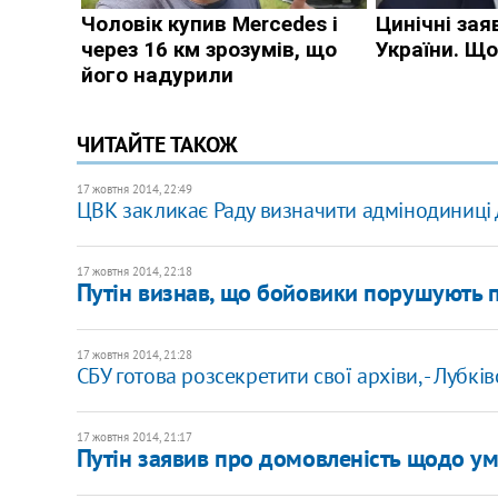
ЧИТАЙТЕ ТАКОЖ
17 жовтня 2014, 22:49
ЦВК закликає Раду визначити адмінодиниці 
17 жовтня 2014, 22:18
Путін визнав, що бойовики порушують п
17 жовтня 2014, 21:28
СБУ готова розсекретити свої архіви, - Лубкі
17 жовтня 2014, 21:17
Путін заявив про домовленість щодо ум