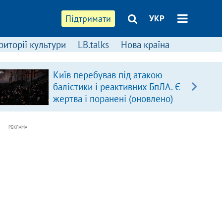
Підтримати
УКР
риторії культури
LB.talks
Нова країна
Київ перебував під атакою
балістики і реактивних БпЛА. Є
жертва і поранені (оновлено)
РЕКЛАМА