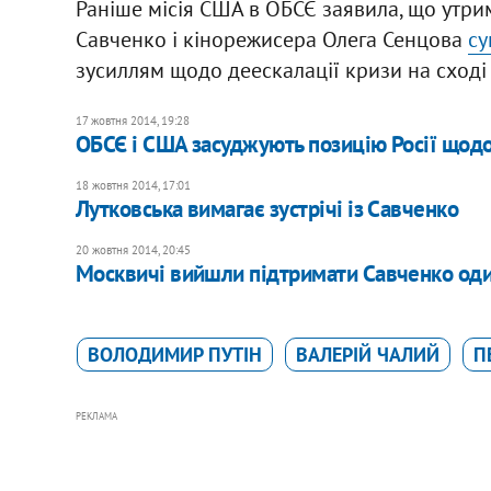
Раніше місія США в ОБСЄ заявила, що утрим
Савченко і кінорежисера Олега Сенцова
су
зусиллям щодо деескалації кризи на сході 
17 жовтня 2014, 19:28
ОБСЄ і США засуджують позицію Росії щод
18 жовтня 2014, 17:01
Лутковська вимагає зустрічі із Савченко
20 жовтня 2014, 20:45
Москвичі вийшли підтримати Савченко од
ВОЛОДИМИР ПУТІН
ВАЛЕРІЙ ЧАЛИЙ
П
РЕКЛАМА