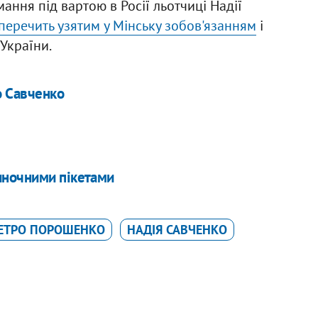
ання під вартою в Росії льотчиці Надії
перечить узятим у Мінську зобов'язанням
і
України.
о Савченко
иночними пікетами
ЕТРО ПОРОШЕНКО
НАДІЯ САВЧЕНКО