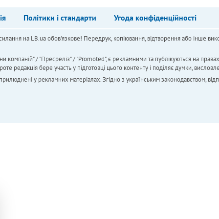
ія
Політики і стандарти
Угода конфіденційності
силання на LB.ua обов'язкове! Передрук, копіювання, відтворення або інше вико
ни компаній" / "Пресреліз" / "Promoted", є рекламними та публікуються на права
 редакція бере участь у підготовці цього контенту і поділяє думки, висловле
 оприлюднені у рекламних матеріалах. Згідно з українським законодавством, від