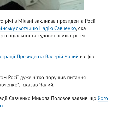
стрічі в Мілані закликав президента Росії
аїнську льотчицю Надію Савченко
, яка
 соціальної та судової психіатрії ім.
істрації Президента Валерій Чалий
в ефірі
том Росії дуже чітко порушив питання
вченко", - сказав Чалий.
Надії Савченко Микола Полозов заявив, що
його
о.