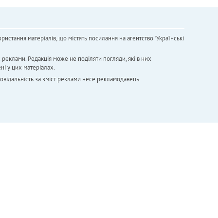
ристання матеріалів, що містять посилання на агентство "Українськi
х реклами. Редакція може не поділяти погляди, які в них
ні у цих матеріалах.
повідальність за зміст реклами несе рекламодавець.