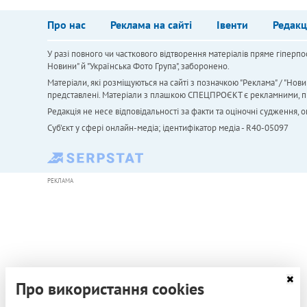
Про нас
Реклама на сайті
Івенти
Редакц
У разі повного чи часткового відтворення матеріалів пряме гіперпо
Новини" й "Українська Фото Група", заборонено.
Матеріали, які розміщуються на сайті з позначкою "Реклама" / "Нови
представлені. Матеріали з плашкою СПЕЦПРОЄКТ є рекламними, проте
Редакція не несе відповідальності за факти та оціночні судження,
Cуб'єкт у сфері онлайн-медіа; ідентифікатор медіа - R40-05097
РЕКЛАМА
Про використання cookies