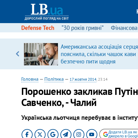
Defense Tech
“30 років гривні”
Фінансова
іцит»
Американська асоціація серця
пояснила, скільки чашок кави
 далі з
безпечно пити щодня
Головна
—
Політика
—
17 жовтня 2014
, 23:14
Порошенко закликав Путін
Савченко, - Чалий
Українська льотчиця перебуває в інститу
Додати LB.ua як
джерело в Googl