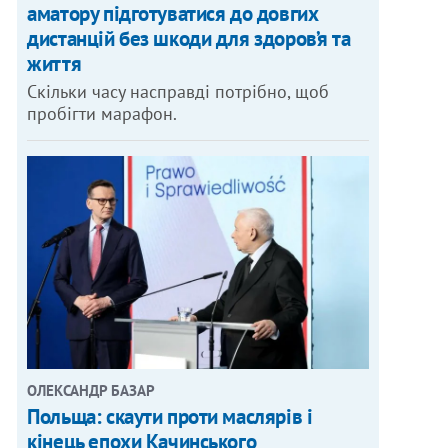
аматору підготуватися до довгих
дистанцій без шкоди для здоров’я та
життя
Скільки часу насправді потрібно, щоб
пробігти марафон.
ОЛЕКСАНДР БАЗАР
Польща: скаути проти маслярів і
кінець епохи Качинського