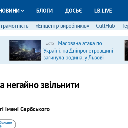
НОВИНИ
БЛОГИ
ДОСЬЄ
LB.LIVE
 грамотність
«Епіцентр виробників»
CultHub
Те
Масована атака по
ФОТО
Україні: на Дніпропетровщині
загинула родина, у Львові –
удар по багатоповерхівках
(доповнюється)
а негайно звільнити
ті імені Сербського
 бажане
e