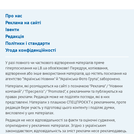
Про нас
Реклама на сайті
Івенти
Редакція
Політики і стандарти
Угода конфіденційності
У разі повного чи часткового відтворення матеріалів пряме
гіперпосилання на LB.ua обов'язкове! Передрук, копіювання,
відтворення або інше використання матеріалів, що містять посилання на
агентство "Українськi Новини" й "Українська Фото Група", заборонено.
Матеріали, які розміщуються на сайті з позначкою "Реклама" / "Новини
компаній" / "Пресреліз" / "Promoted", є рекламними та публікуються на
правах реклами. Редакція може не поділяти погляди, які в них
представлені. Матеріали з плашкою СПЕЦПРОЄКТ є рекламними, проте
редакція бере участь у підготовці цього контенту і поділяє думки,
висловлені у цих матеріалах.
Редакція не несе відповідальності за факти та оціночні судження,
оприлюднені у рекламних матеріалах. Згідно з українським
законодавством, відповідальність за зміст реклами несе рекламодавець.