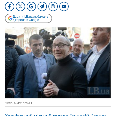
Додати LB.ua як бажане
джерело в Google
ФОТО: МАКС ЛЕВИН