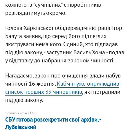
кожного із "сумнівних" співробітників
розглядатимуть окремо.
Голова Харківської облдержадміністрації Ігор
Балута заявив, що серед його підлеглих
люструвати нема кого. Єдиний, хто підпадав
під дію закону, - заступник Василь Хома - подав
у відставку до набрання законом чинності.
Нагадаємо, закон про очищення влади набув
чинності 16 жовтня.
Кабмін уже оприлюднив
список перших 39 чиновників
, які потрапили
під дію закону.
17 жовтня 2014, 21:28
СБУ готова розсекретити свої архіви, -
Лубківський