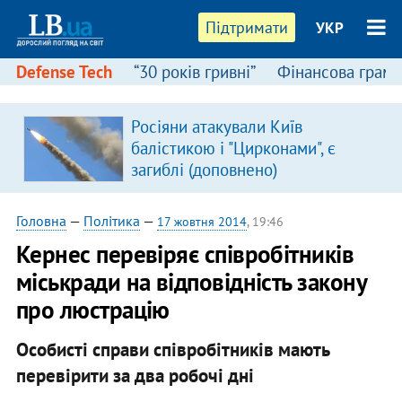
Підтримати
УКР
Defense Tech
“30 років гривні”
Фінансова грамо
Росіяни атакували Київ
балістикою і "Цирконами", є
загиблі (доповнено)
Головна
—
Політика
—
17 жовтня 2014
, 19:46
Кернес перевіряє співробітників
міськради на відповідність закону
про люстрацію
Особисті справи співробітників мають
перевірити за два робочі дні