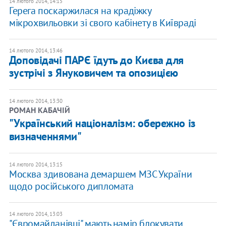
14 лютого 2014, 14:15
Герега поскаржилася на крадіжку
мікрохвильовки зі свого кабінету в Київраді
14 лютого 2014, 13:46
Доповідачі ПАРЄ їдуть до Києва для
зустрічі з Януковичем та опозицією
14 лютого 2014, 13:30
РОМАН КАБАЧІЙ
"Український націоналізм: обережно із
визначеннями"
14 лютого 2014, 13:15
Москва здивована демаршем МЗС України
щодо російського дипломата
14 лютого 2014, 13:03
"Євромайданівці" мають намір блокувати