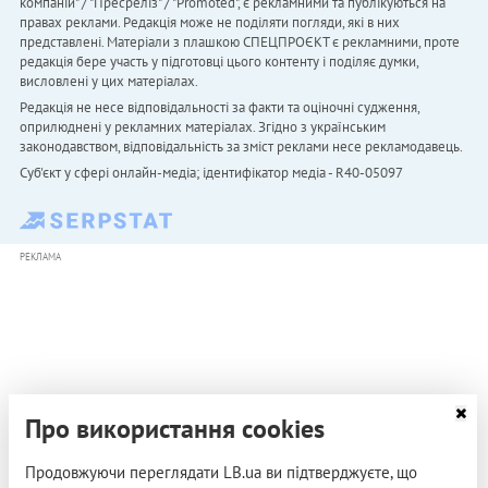
компаній" / "Пресреліз" / "Promoted", є рекламними та публікуються на
правах реклами. Редакція може не поділяти погляди, які в них
представлені. Матеріали з плашкою СПЕЦПРОЄКТ є рекламними, проте
редакція бере участь у підготовці цього контенту і поділяє думки,
висловлені у цих матеріалах.
Редакція не несе відповідальності за факти та оціночні судження,
оприлюднені у рекламних матеріалах. Згідно з українським
законодавством, відповідальність за зміст реклами несе рекламодавець.
Cуб'єкт у сфері онлайн-медіа; ідентифікатор медіа - R40-05097
РЕКЛАМА
Про використання cookies
Продовжуючи переглядати LB.ua ви підтверджуєте, що