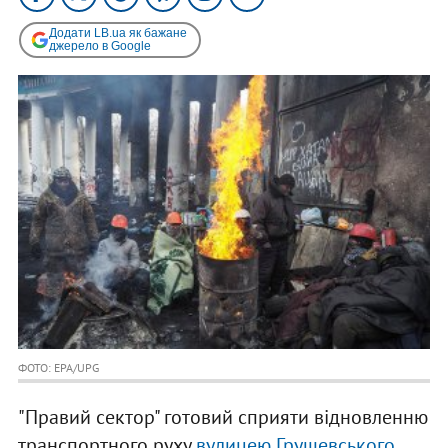
Додати LB.ua як бажане
джерело в Google
ФОТО: EPA/UPG
"Правий сектор" готовий сприяти відновленню
транспортного руху
вулицею Грушевського
,