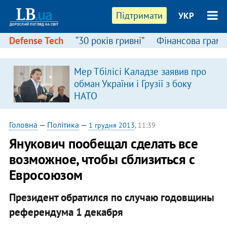
Підтримати
УКР
Defense Tech
“30 років гривні”
Фінансова грамо
Мер Тбілісі Каладзе заявив про
обман України і Грузії з боку
НАТО
Головна
—
Політика
—
1 грудня 2013
, 11:39
Янукович пообещал сделать все
возможное, чтобы сблизиться с
Евросоюзом
Президент обратился по случаю годовщины
референдума 1 декабря