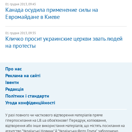
01 грудня 2013, 09:45
Канада осудила применение силы на
Евромайдане в Киеве
01 грудня 2013, 09:35
Кличко просит украинские церкви звать людей
на протесты
Про нас
Реклама на сайті
Івенти
Редакція
Політики і стандарти
Угода конфіденційності
У разі повного чи часткового відтворення матеріалів пряме
гіперпосилання на LB.ua обов'язкове! Передрук, копіювання,
відтворення або інше використання матеріалів, що містять посилання на
агентство "Українськi Новини" й "Українська Фото Група", заборонено.