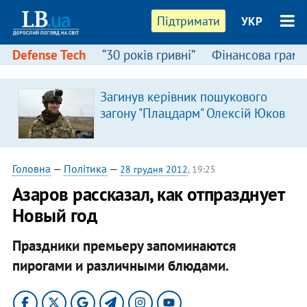
Підтримати
УКР
Defense Tech
“30 років гривні”
Фінансова грамо
Загинув керівник пошукового
загону "Плацдарм" Олексій Юков
Головна
—
Політика
—
28 грудня 2012
, 19:25
Азаров рассказал, как отпразднует
Новый год
Праздники премьеру запоминаются
пирогами и различными блюдами.