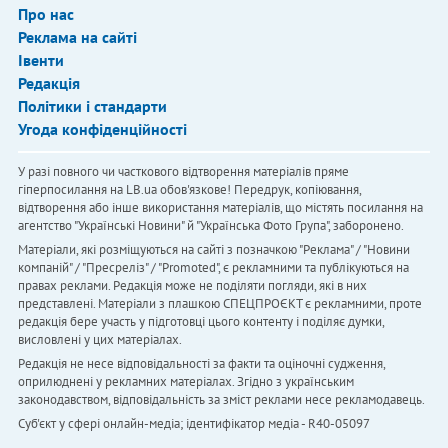
Про нас
Реклама на сайті
Івенти
Редакція
Політики і стандарти
Угода конфіденційності
У разі повного чи часткового відтворення матеріалів пряме
гіперпосилання на LB.ua обов'язкове! Передрук, копіювання,
відтворення або інше використання матеріалів, що містять посилання на
агентство "Українськi Новини" й "Українська Фото Група", заборонено.
Матеріали, які розміщуються на сайті з позначкою "Реклама" / "Новини
компаній" / "Пресреліз" / "Promoted", є рекламними та публікуються на
правах реклами. Редакція може не поділяти погляди, які в них
представлені. Матеріали з плашкою СПЕЦПРОЄКТ є рекламними, проте
редакція бере участь у підготовці цього контенту і поділяє думки,
висловлені у цих матеріалах.
Редакція не несе відповідальності за факти та оціночні судження,
оприлюднені у рекламних матеріалах. Згідно з українським
законодавством, відповідальність за зміст реклами несе рекламодавець.
Cуб'єкт у сфері онлайн-медіа; ідентифікатор медіа - R40-05097