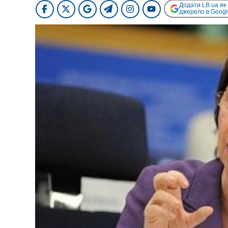
Додати LB.ua як
джерело в Googl