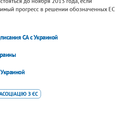
тояться до ноября 2013 года, если
тимый прогресс в решении обозначенных ЕС
писания СА с Украиной
краины
 Украиной
АСОЦІАЦІЮ З ЄС