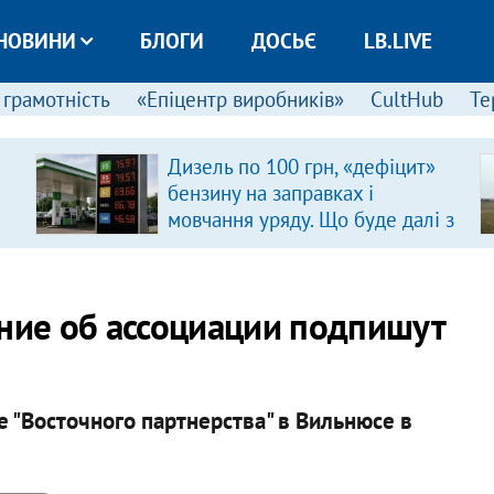
НОВИНИ
БЛОГИ
ДОСЬЄ
LB.LIVE
 грамотність
«Епіцентр виробників»
CultHub
Те
Дизель по 100 грн, «дефіцит»
бензину на заправках і
мовчання уряду. Що буде далі з
цінами на пальне?
ение об ассоциации подпишут
 "Восточного партнерства" в Вильнюсе в