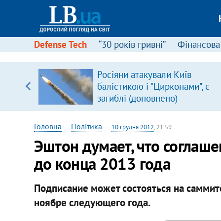
Defense Tech
“30 років гривні”
Фінансова
вив про
Росіяни атакували Київ
боку
балістикою і "Цирконами", є
загиблі (доповнено)
Головна
—
Політика
—
10 грудня 2012
, 21:59
Эштон думает, что соглаш
до конца 2013 года
Подписание может состояться на саммите
ноябре следующего года.