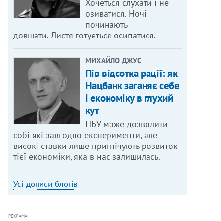
Хочеться слухати і не
озиватися. Ночі
починають
довшати. Листя готується осипатися.
МИХАЙЛО ДЖУС
Пів відсотка рації: як
Нацбанк заганяє себе
і економіку в глухий
кут
НБУ може дозволити
собі які завгодно експерименти, але
високі ставки лише пригнічують розвиток
тієї економіки, яка в нас залишилась.
Усі дописи блогів
РЕКЛАМА