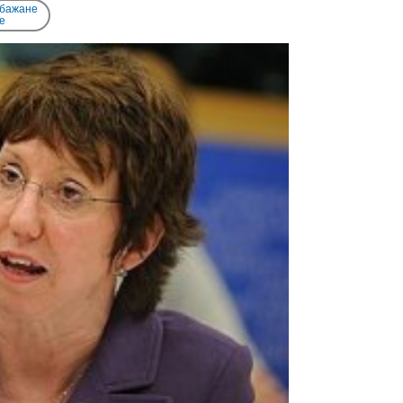
 бажане
e