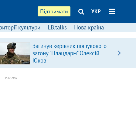
Підтримати
УКР
риторії культури
LB.talks
Нова країна
Загинув керівник пошукового
загону "Плацдарм" Олексій
Юков
РЕКЛАМА