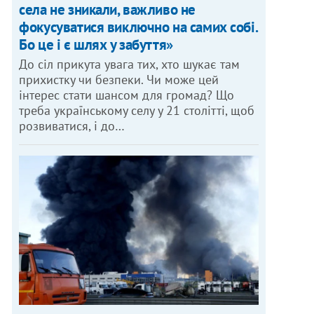
села не зникали, важливо не
фокусуватися виключно на самих собі.
Бо це і є шлях у забуття»
До сіл прикута увага тих, хто шукає там
прихистку чи безпеки. Чи може цей
інтерес стати шансом для громад? Що
треба українському селу у 21 столітті, щоб
розвиватися, і до…