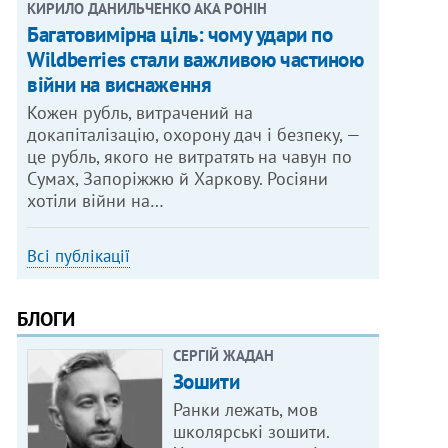
КИРИЛО ДАНИЛЬЧЕНКО АКА РОНІН
Багатовимірна ціль: чому удари по
Wildberries стали важливою частиною
війни на виснаження
Кожен рубль, витрачений на
докапіталізацію, охорону дач і безпеку, —
це рубль, якого не витратять на чавун по
Сумах, Запоріжжю й Харкову. Росіяни
хотіли війни на…
Всі публікації
БЛОГИ
СЕРГІЙ ЖАДАН
Зошити
Ранки лежать, мов
школярські зошити.