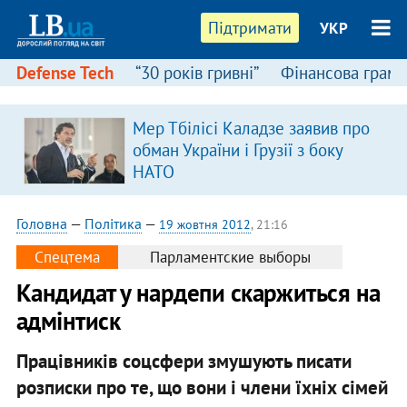
Підтримати
УКР
Defense Tech
“30 років гривні”
Фінансова грамо
Мер Тбілісі Каладзе заявив про
обман України і Грузії з боку
НАТО
Головна
—
Політика
—
19 жовтня 2012
, 21:16
Спецтема
Парламентские выборы
Кандидат у нардепи скаржиться на
адмінтиск
Працівників соцсфери змушують писати
розписки про те, що вони і члени їхніх сімей