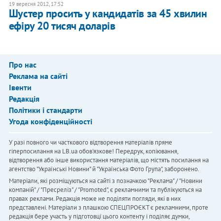
19 вересня 2012, 17:52
Шустер просить у кандидатів за 45 хвилин
ефіру 20 тисяч доларів
Про нас
Реклама на сайті
Івенти
Редакція
Політики і стандарти
Угода конфіденційності
У разі повного чи часткового відтворення матеріалів пряме
гіперпосилання на LB.ua обов'язкове! Передрук, копіювання,
відтворення або інше використання матеріалів, що містять посилання на
агентство "Українськi Новини" й "Українська Фото Група", заборонено.
Матеріали, які розміщуються на сайті з позначкою "Реклама" / "Новини
компаній" / "Пресреліз" / "Promoted", є рекламними та публікуються на
правах реклами. Редакція може не поділяти погляди, які в них
представлені. Матеріали з плашкою СПЕЦПРОЄКТ є рекламними, проте
редакція бере участь у підготовці цього контенту і поділяє думки,