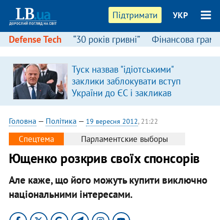
Підтримати
УКР
Defense Tech
“30 років гривні”
Фінансова грамо
Туск назвав "ідіотськими"
заклики заблокувати вступ
України до ЄС і закликав
припинити антиукраїнську
риторику
Головна
—
Політика
—
19 вересня 2012
, 21:22
Спецтема
Парламентские выборы
Ющенко розкрив своїх спонсорів
Але каже, що його можуть купити виключно
національними інтересами.