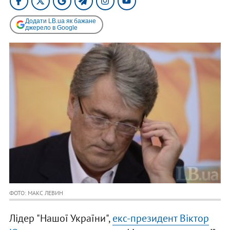
Додати LB.ua як бажане
джерело в Google
ФОТО: МАКС ЛЕВИН
Лідер "Нашої України",
екс-президент Віктор