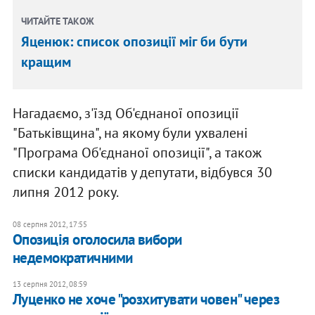
ЧИТАЙТЕ ТАКОЖ
Яценюк: список опозиції міг би бути
кращим
Нагадаємо, з'їзд Об'єднаної опозиції
"Батьківщина", на якому були ухвалені
"Програма Об'єднаної опозиції", а також
списки кандидатів у депутати, відбувся 30
липня 2012 року.
08 серпня 2012, 17:55
Опозиція оголосила вибори
недемократичними
13 серпня 2012, 08:59
Луценко не хоче "розхитувати човен" через