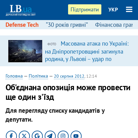
Підтримати
УКР
Defense Tech
“30 років гривні”
Фінансова грамо
Масована атака по Україні:
ФОТО
на Дніпропетровщині загинула
родина, у Львові – удар по
багатоповерхівках
(доповнюється)
Головна
—
Політика
—
20 серпня 2012
, 12:14
Об'єднана опозиція може провести
ще один з'їзд
Для перегляду списку кандидатів у
депутати.