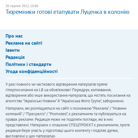
20 серпня 2012, 10:40
Тюремники готові етапувати Луценка в колонію
Про нас
Реклама на сайті
Івенти
Редакція
Політики і стандарти
Угода конфіденційності
У разі повного чи часткового відтворення матеріалів пряме
гіперпосилання на LB.ua обов'язкове! Передрук, копіювання,
відтворення або інше використання матеріалів, що містять посилання на
агентство "Українськi Новини" й "Українська Фото Група", заборонено.
Матеріали, які розміщуються на сайті з позначкою "Реклама" / "Новини
компаній" / "Пресреліз" / "Promoted", є рекламними та публікуються на
правах реклами. Редакція може не поділяти погляди, які в них
представлені. Матеріали з плашкою СПЕЦПРОЄКТ є рекламними, проте
редакція бере участь у підготовці цього контенту і поділяє думки,
висловлені у цих матеріалах.