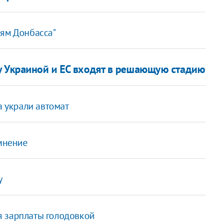
лям Донбасса"
у Украиной и ЕС входят в решающую стадию
а украли автомат
 мнение
у
я зарплаты голодовкой