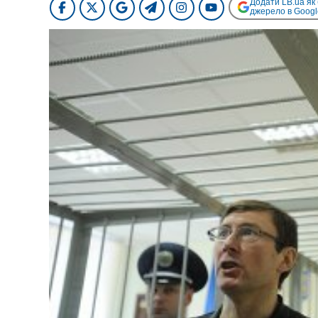
Додати LB.ua як
джерело в Googl