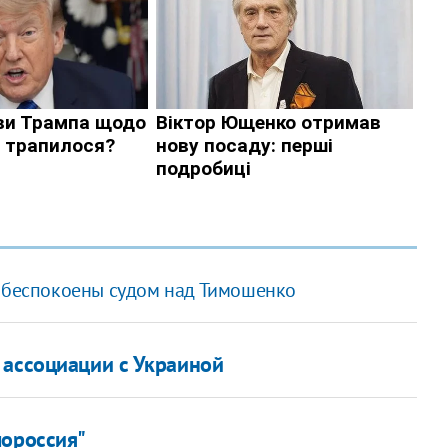
 обеспокоены судом над Тимошенко
 ассоциации с Украиной
лороссия"