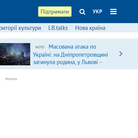
Підтримати
УКР
риторії культури
LB.talks
Нова країна
Масована атака по
ФОТО
Україні: на Дніпропетровщині
загинула родина, у Львові –
удар по багатоповерхівках
(доповнюється)
РЕКЛАМА