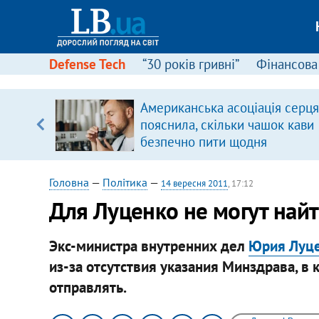
Defense Tech
“30 років гривні”
Фінансова
іцит»
Американська асоціація серця
пояснила, скільки чашок кави
 далі з
безпечно пити щодня
Головна
—
Політика
—
14 вересня 2011
, 17:12
Для Луценко не могут най
Экс-министра внутренних дел
Юрия Луце
из-за отсутствия указания Минздрава, в
отправлять.