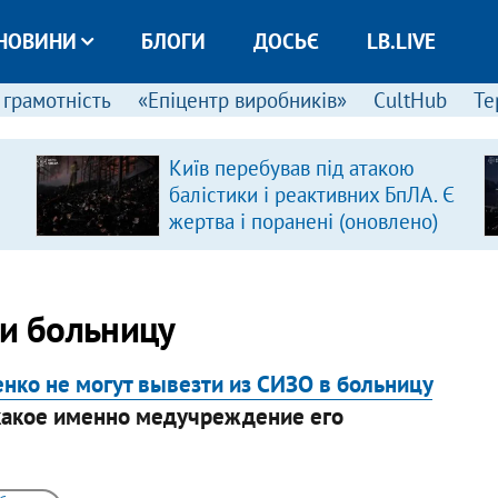
НОВИНИ
БЛОГИ
ДОСЬЄ
LB.LIVE
 грамотність
«Епіцентр виробників»
CultHub
Те
Київ перебував під атакою
балістики і реактивних БпЛА. Є
жертва і поранені (оновлено)
ти больницу
нко не могут вывезти из СИЗО в больницу
 какое именно медучреждение его