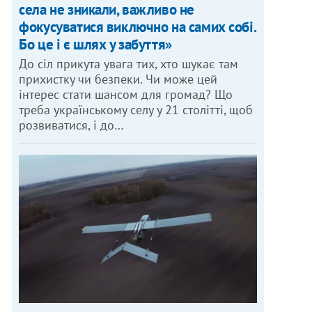
села не зникали, важливо не
фокусуватися виключно на самих собі.
Бо це і є шлях у забуття»
До сіл прикута увага тих, хто шукає там
прихистку чи безпеки. Чи може цей
інтерес стати шансом для громад? Що
треба українському селу у 21 столітті, щоб
розвиватися, і до…