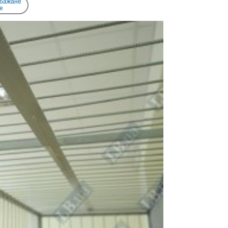
 бажане
e