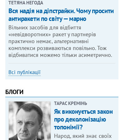
ТЕТЯНА НЕГОДА
Вся надія на діпстрайки. Чому просити
антиракети по світу — марно
Вільних засобів для відбиття
«невідворотних» ракет у партнерів
практично немає, альтернативні
комплекси розвиваються повільно. Тож
відбиватися можемо тільки асиметрично.
Всі публікації
БЛОГИ
ТАРАС КРЕМІНЬ
Як виконується закон
про деколонізацію
топонімії?
Народ, який знає своїх