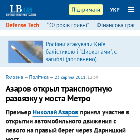
Підтримати
УКР
Defense Tech
“30 років гривні”
Фінансова грамо
Росіяни атакували Київ
балістикою і "Цирконами", є
загиблі (доповнено)
Головна
—
Політика
—
23 серпня 2011
, 12:39
Азаров открыл транспортную
развязку у моста Метро
Премьер
Николай Азаров
принял участие в
открытии автомобильного движения с
левого на правый берег через Дарницкий
мост.