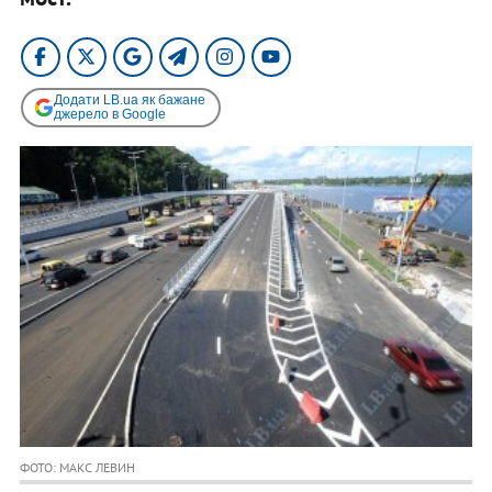
Додати LB.ua як бажане
джерело в Google
ФОТО: МАКС ЛЕВИН