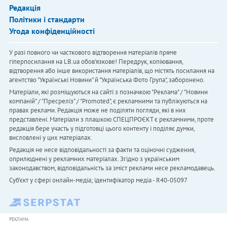
Редакція
Політики і стандарти
Угода конфіденційності
У разі повного чи часткового відтворення матеріалів пряме
гіперпосилання на LB.ua обов'язкове! Передрук, копіювання,
відтворення або інше використання матеріалів, що містять посилання на
агентство "Українськi Новини" й "Українська Фото Група", заборонено.
Матеріали, які розміщуються на сайті з позначкою "Реклама" / "Новини
компаній" / "Пресреліз" / "Promoted", є рекламними та публікуються на
правах реклами. Редакція може не поділяти погляди, які в них
представлені. Матеріали з плашкою СПЕЦПРОЄКТ є рекламними, проте
редакція бере участь у підготовці цього контенту і поділяє думки,
висловлені у цих матеріалах.
Редакція не несе відповідальності за факти та оціночні судження,
оприлюднені у рекламних матеріалах. Згідно з українським
законодавством, відповідальність за зміст реклами несе рекламодавець.
Cуб'єкт у сфері онлайн-медіа; ідентифікатор медіа - R40-05097
РЕКЛАМА