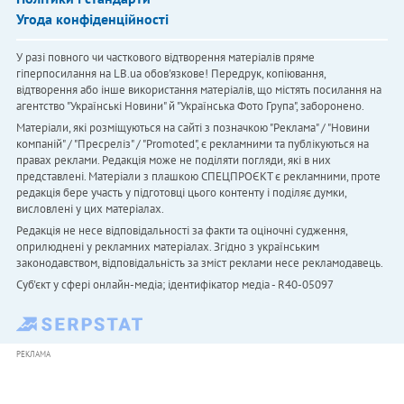
Угода конфіденційності
У разі повного чи часткового відтворення матеріалів пряме
гіперпосилання на LB.ua обов'язкове! Передрук, копіювання,
відтворення або інше використання матеріалів, що містять посилання на
агентство "Українськi Новини" й "Українська Фото Група", заборонено.
Матеріали, які розміщуються на сайті з позначкою "Реклама" / "Новини
компаній" / "Пресреліз" / "Promoted", є рекламними та публікуються на
правах реклами. Редакція може не поділяти погляди, які в них
представлені. Матеріали з плашкою СПЕЦПРОЄКТ є рекламними, проте
редакція бере участь у підготовці цього контенту і поділяє думки,
висловлені у цих матеріалах.
Редакція не несе відповідальності за факти та оціночні судження,
оприлюднені у рекламних матеріалах. Згідно з українським
законодавством, відповідальність за зміст реклами несе рекламодавець.
Cуб'єкт у сфері онлайн-медіа; ідентифікатор медіа - R40-05097
РЕКЛАМА