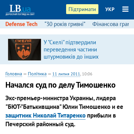
Підтримати
УКР
Defense Tech
“30 років гривні”
Фінансова грамо
У "Скелі" підтвердили
переведення частини
штурмовиків до інших
підрозділів
Головна
—
Політика
—
11 липня 2011
, 10:06
Начался суд по делу Тимошенко
Экс-премьер-министра Украины, лидера
"БЮТ-"Батькивщина" Юлии Тимошенко и ее
защитник Николай Титаренко
прибыли в
Печерский районный суд.