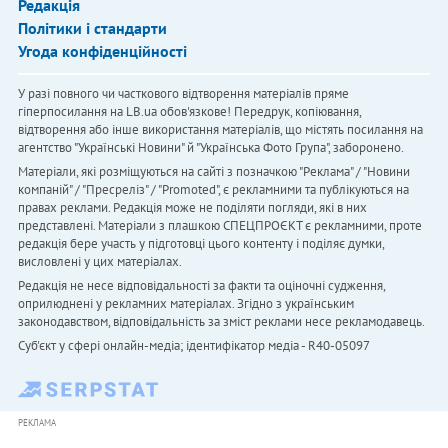
Редакція
Політики і стандарти
Угода конфіденційності
У разі повного чи часткового відтворення матеріалів пряме
гіперпосилання на LB.ua обов'язкове! Передрук, копіювання,
відтворення або інше використання матеріалів, що містять посилання на
агентство "Українськi Новини" й "Українська Фото Група", заборонено.
Матеріали, які розміщуються на сайті з позначкою "Реклама" / "Новини
компаній" / "Пресреліз" / "Promoted", є рекламними та публікуються на
правах реклами. Редакція може не поділяти погляди, які в них
представлені. Матеріали з плашкою СПЕЦПРОЄКТ є рекламними, проте
редакція бере участь у підготовці цього контенту і поділяє думки,
висловлені у цих матеріалах.
Редакція не несе відповідальності за факти та оціночні судження,
оприлюднені у рекламних матеріалах. Згідно з українським
законодавством, відповідальність за зміст реклами несе рекламодавець.
Cуб'єкт у сфері онлайн-медіа; ідентифікатор медіа - R40-05097
РЕКЛАМА