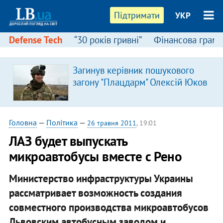
Підтримати
УКР
Defense Tech
“30 років гривні”
Фінансова грамо
Загинув керівник пошукового
загону "Плацдарм" Олексій Юков
Головна
—
Політика
—
26 травня 2011
, 19:01
ЛАЗ будет выпускать
микроавтобусы вместе с Рено
Министерство инфраструктуры Украины
рассматривает возможность создания
совместного производства микроавтобусов
Львовским автобусным заводом и