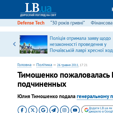
Defense Tech
“30 років гривні”
Фінансова
Поліція отримала заяву щодо
, є
незаконності проведення у
Почаївській лаврі хресної ход
Головна
—
Політика
—
26 травня 2011
, 17:21
​Тимошенко пожаловалась 
подчиненных
Юлия Тимошенко подала
генеральному 
Додати LB.ua як
джерело в Googl