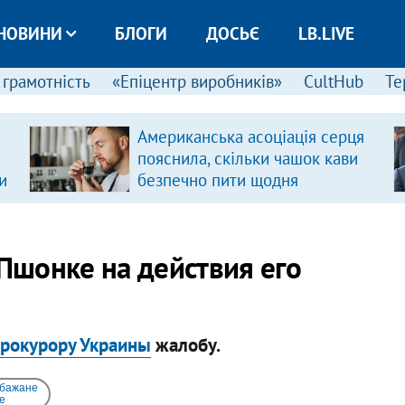
НОВИНИ
БЛОГИ
ДОСЬЄ
LB.LIVE
 грамотність
«Епіцентр виробників»
CultHub
Те
Американська асоціація серця
пояснила, скільки чашок кави
и
безпечно пити щодня
Пшонке на действия его
прокурору Украины
жалобу.
 бажане
e