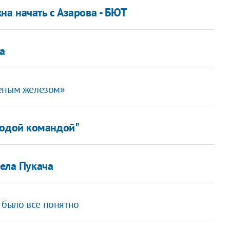
на начать с Азарова - БЮТ
а
леным железом»
лодой командой"
дела Пукача
м было все понятно