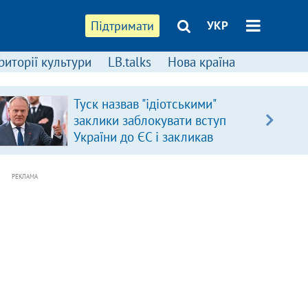
Підтримати
УКР
риторії культури
LB.talks
Нова країна
Туск назвав "ідіотськими"
заклики заблокувати вступ
України до ЄС і закликав
припинити антиукраїнську
риторику
РЕКЛАМА