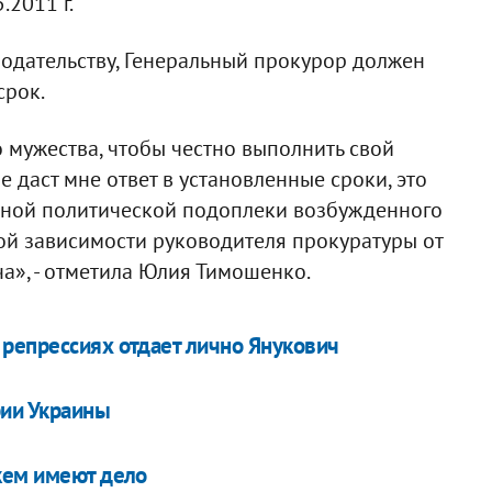
.2011 г.
одательству, Генеральный прокурор должен
срок.
 мужества, чтобы честно выполнить свой
е даст мне ответ в установленные сроки, это
дной политической подоплеки возбужденного
ой зависимости руководителя прокуратуры от
а», - отметила Юлия Тимошенко.
репрессиях отдает лично Янукович
рии Украины
кем имеют дело