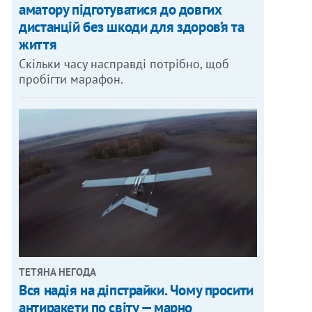
аматору підготуватися до довгих
дистанцій без шкоди для здоров’я та
життя
Скільки часу насправді потрібно, щоб
пробігти марафон.
ТЕТЯНА НЕГОДА
Вся надія на діпстрайки. Чому просити
антиракети по світу — марно