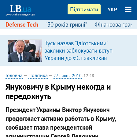
Підтримати
УКР
Defense Tech
“30 років гривні”
Фінансова грамо
Туск назвав "ідіотськими"
заклики заблокувати вступ
України до ЄС і закликав
припинити антиукраїнську
риторику
Головна
—
Політика
—
27 липня 2010
, 12:48
Януковичу в Крыму некогда и
передохнуть
Президент Украины Виктор Янукович
продолжает активно работать в Крыму,
сообщает глава президентской
администрации Сергей Левочкин.