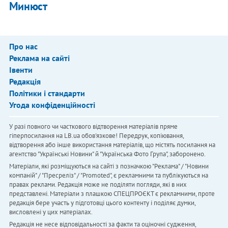
Минюст
Про нас
Реклама на сайті
Івенти
Редакція
Політики і стандарти
Угода конфіденційності
У разі повного чи часткового відтворення матеріалів пряме
гіперпосилання на LB.ua обов'язкове! Передрук, копіювання,
відтворення або інше використання матеріалів, що містять посилання на
агентство "Українськi Новини" й "Українська Фото Група", заборонено.
Матеріали, які розміщуються на сайті з позначкою "Реклама" / "Новини
компаній" / "Пресреліз" / "Promoted", є рекламними та публікуються на
правах реклами. Редакція може не поділяти погляди, які в них
представлені. Матеріали з плашкою СПЕЦПРОЄКТ є рекламними, проте
редакція бере участь у підготовці цього контенту і поділяє думки,
висловлені у цих матеріалах.
Редакція не несе відповідальності за факти та оціночні судження,