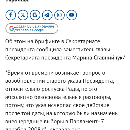
Додати LB.ua як бажане
джерело в Google
Об этом на брифинге в Секретариате
президента сообщила заместитель главы
Секретариата президента Марина Ставнийчук/
"Время от времени возникает вопрос о
возобновлении старого указа Президента,
относительно роспуска Рады, но это
абсолютно безосновательные разговоры,
потому, что указ исчерпал свое действие,
после той даты, на которую были назначены
внеочередные выборы в Парламент - 7
декабря 2008 г.", - сказала она.