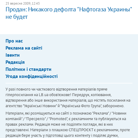
25 вересня 2009, 12:43
Продан: Никакого дефолта "Нафтогаза Украины"
не будет
Про нас
Реклама на сайті
Івенти
Редакція
Політики і стандарти
Угода конфіденційності
У разі повного чи часткового відтворення матеріалів пряме
гіперпосилання на LB.ua обов'язкове! Передрук, копіювання,
відтворення або інше використання матеріалів, що містять посилання на
агентство "Українськi Новини" й "Українська Фото Група", заборонено.
Матеріали, які розміщуються на сайті з позначкою "Реклама" / "Новини
компаній" / "Пресреліз" / "Promoted", є рекламними та публікуються на
правах реклами. Редакція може не поділяти погляди, які в них
представлені. Матеріали з плашкою СПЕЦПРОЄКТ є рекламними, проте
редакція бере участь у підготовці цього контенту і поділяє думки,