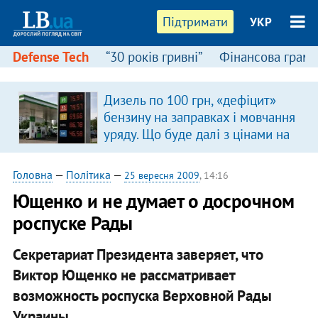
Підтримати
УКР
Defense Tech
“30 років гривні”
Фінансова грамо
Дизель по 100 грн, «дефіцит»
бензину на заправках і мовчання
уряду. Що буде далі з цінами на
пальне?
Головна
—
Політика
—
25 вересня 2009
, 14:16
Ющенко и не думает о досрочном
роспуске Рады
Секретариат Президента заверяет, что
Виктор Ющенко не рассматривает
возможность роспуска Верховной Рады
Украины.