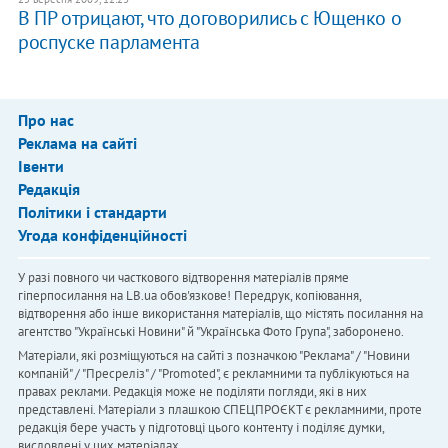
В ПР отрицают, что договорились с Ющенко о
роспуске парламента
Про нас
Реклама на сайті
Івенти
Редакція
Політики і стандарти
Угода конфіденційності
У разі повного чи часткового відтворення матеріалів пряме
гіперпосилання на LB.ua обов'язкове! Передрук, копіювання,
відтворення або інше використання матеріалів, що містять посилання на
агентство "Українськi Новини" й "Українська Фото Група", заборонено.
Матеріали, які розміщуються на сайті з позначкою "Реклама" / "Новини
компаній" / "Пресреліз" / "Promoted", є рекламними та публікуються на
правах реклами. Редакція може не поділяти погляди, які в них
представлені. Матеріали з плашкою СПЕЦПРОЄКТ є рекламними, проте
редакція бере участь у підготовці цього контенту і поділяє думки,
висловлені у цих матеріалах.