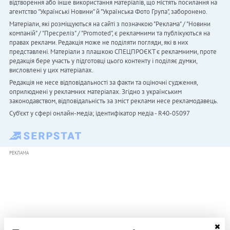
відтворення або інше використання матеріалів, що містять посилання на
агентство "Українськi Новини" й "Українська Фото Група", заборонено.
Матеріали, які розміщуються на сайті з позначкою "Реклама" / "Новини
компаній" / "Пресреліз" / "Promoted", є рекламними та публікуються на
правах реклами. Редакція може не поділяти погляди, які в них
представлені. Матеріали з плашкою СПЕЦПРОЄКТ є рекламними, проте
редакція бере участь у підготовці цього контенту і поділяє думки,
висловлені у цих матеріалах.
Редакція не несе відповідальності за факти та оціночні судження,
оприлюднені у рекламних матеріалах. Згідно з українським
законодавством, відповідальність за зміст реклами несе рекламодавець.
Cуб'єкт у сфері онлайн-медіа; ідентифікатор медіа - R40-05097
РЕКЛАМА