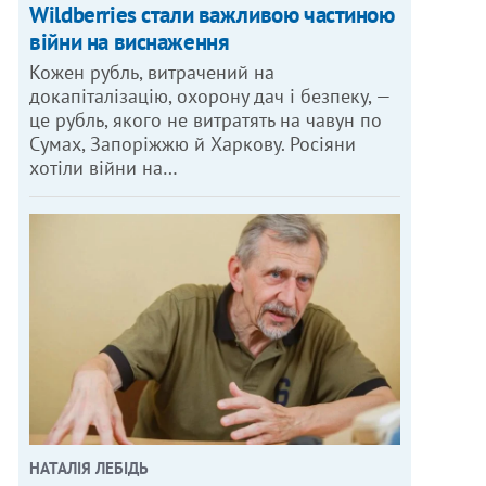
Wildberries стали важливою частиною
війни на виснаження
Кожен рубль, витрачений на
докапіталізацію, охорону дач і безпеку, —
це рубль, якого не витратять на чавун по
Сумах, Запоріжжю й Харкову. Росіяни
хотіли війни на…
НАТАЛІЯ ЛЕБІДЬ