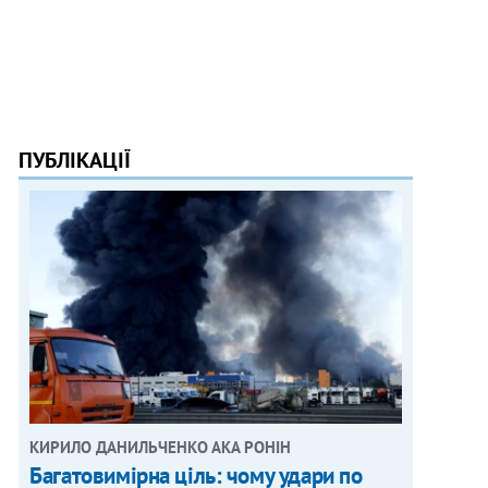
ПУБЛІКАЦІЇ
КИРИЛО ДАНИЛЬЧЕНКО АКА РОНІН
Багатовимірна ціль: чому удари по