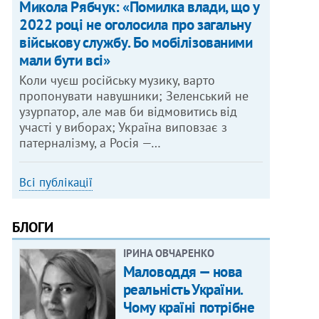
Микола Рябчук: «Помилка влади, що у
2022 році не оголосила про загальну
військову службу. Бо мобілізованими
мали бути всі»
Коли чуєш російську музику, варто
пропонувати навушники; Зеленський не
узурпатор, але мав би відмовитись від
участі у виборах; Україна виповзає з
патерналізму, а Росія —…
Всі публікації
БЛОГИ
ІРИНА ОВЧАРЕНКО
Маловоддя — нова
реальність України.
Чому країні потрібне