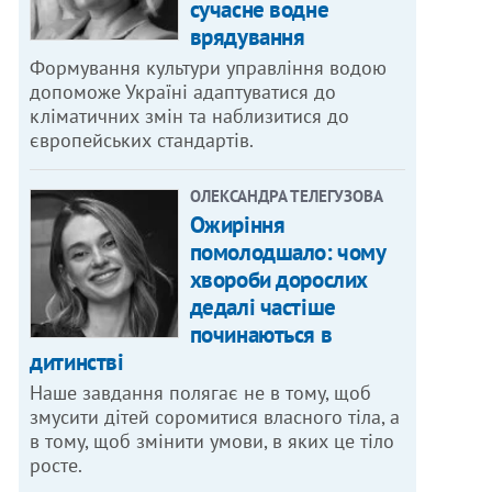
сучасне водне
врядування
Формування культури управління водою
допоможе Україні адаптуватися до
кліматичних змін та наблизитися до
європейських стандартів.
ОЛЕКСАНДРА ТЕЛЕГУЗОВА
Ожиріння
помолодшало: чому
хвороби дорослих
дедалі частіше
починаються в
дитинстві
Наше завдання полягає не в тому, щоб
змусити дітей соромитися власного тіла, а
в тому, щоб змінити умови, в яких це тіло
росте.