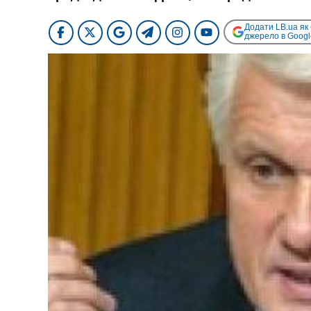
Додати LB.ua як
джерело в Googl