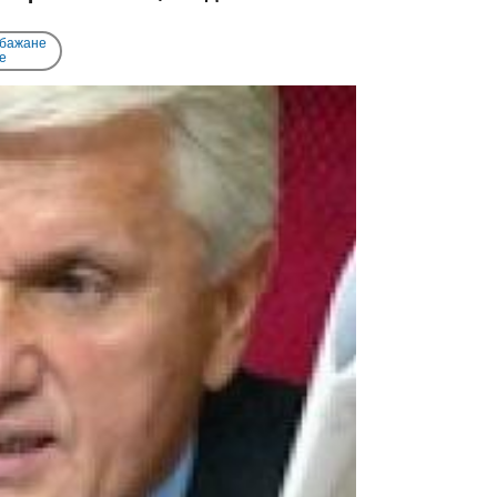
 бажане
e