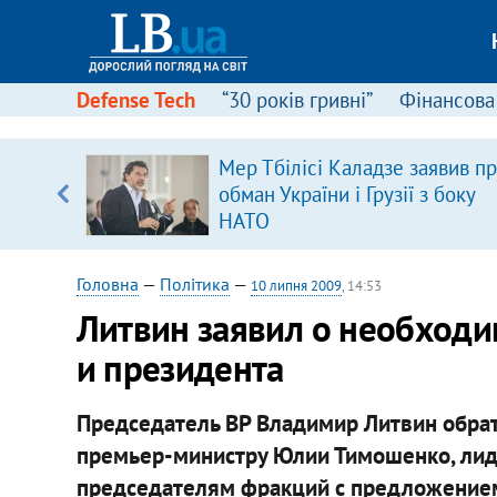
Defense Tech
“30 років гривні”
Фінансова
ового
Мер Тбілісі Каладзе заявив п
ій
обман України і Грузії з боку
НАТО
Головна
—
Політика
—
10 липня 2009
, 14:53
Литвин заявил о необход
и президента
Председатель ВР Владимир Литвин обрат
премьер-министру Юлии Тимошенко, лиде
председателям фракций с предложением