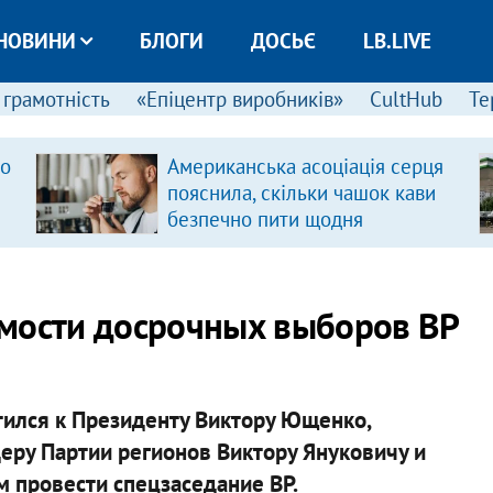
НОВИНИ
БЛОГИ
ДОСЬЄ
LB.LIVE
 грамотність
«Епіцентр виробників»
CultHub
Те
ро
Американська асоціація серця
пояснила, скільки чашок кави
безпечно пити щодня
имости досрочных выборов ВР
ился к Президенту Виктору Ющенко,
ру Партии регионов Виктору Януковичу и
 провести спецзаседание ВР.