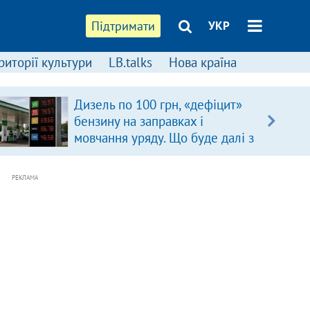
Підтримати
УКР
риторії культури
LB.talks
Нова країна
Дизель по 100 грн, «дефіцит»
бензину на заправках і
мовчання уряду. Що буде далі з
цінами на пальне?
РЕКЛАМА