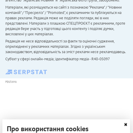
агентство "Українськi Новини" й "Українська Фото Група", заборонено.
Матеріали, які розміщуються на сайті з позначкою "Реклама" / "Новини
компаній" / "Пресреліз" / "Promoted", є рекламними та публікуються на
правах реклами. Редакція може не поділяти погляди, які в них
представлені. Матеріали з плашкою СПЕЦПРОЄКТ є рекламними, проте
редакція бере участь у підготовці цього контенту і поділяє думки,
висловлені у цих матеріалах.
Редакція не несе відповідальності за факти та оціночні судження,
оприлюднені у рекламних матеріалах. Згідно з українським
законодавством, відповідальність за зміст реклами несе рекламодавець.
Cуб'єкт у сфері онлайн-медіа; ідентифікатор медіа - R40-05097
РЕКЛАМА
Про використання cookies