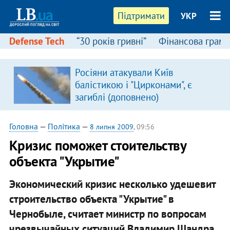
Підтримати
УКР
Defense Tech
“30 років гривні”
Фінансова грамо
Росіяни атакували Київ
в
балістикою і "Цирконами", є
загиблі (доповнено)
Головна
—
Політика
—
8 липня 2009
, 09:56
Кризис поможет стоительству
объекта "Укрытие"
Экономический кризис несколько удешевит
строительство объекта "Укрытие" в
Чернобыле, считает министр по вопросам
чрезвычайных ситуаций Владимир Шандра.