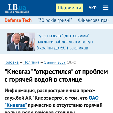
Підтримати
УКР
Defense Tech
“30 років гривні”
Фінансова грамо
Туск назвав "ідіотськими"
заклики заблокувати вступ
України до ЄС і закликав
припинити антиукраїнську
риторику
Головна
—
Політика
—
1 липня 2009
, 18:42
"Киевгаз" "открестился" от проблем
с горячей водой в столице
Информация, распространенная пресс-
службой АК "Киевэнерго", о том, что
ОАО
"Киевгаз"
причастно к отсутствию горячей
воды в ряде районов столицы,