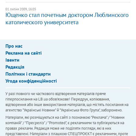
01 липня 2009, 16:05
Ющенко стал почетным доктором Люблинского
католического университета
Про нас
Реклама на сайті
Івенти
Редакція
Політики і стандарти
Угода конфіденційності
У разі повного чи часткового відтворення матеріалів пряме
гіперпосилання на LB.ua обов'язкове! Передрук, копіювання,
відтворення або інше використання матеріалів, що містять посилання на
агентство "Українськi Новини" й "Українська Фото Група", заборонено.
Матеріали, які розміщуються на сайті з позначкою "Реклама" / "Новини
компаній" / "Пресреліз" / "Promoted", є рекламними та публікуються на
правах реклами. Редакція може не поділяти погляди, які в них
представлені. Матеріали з плашкою СПЕЦПРОЄКТ є рекламними, проте