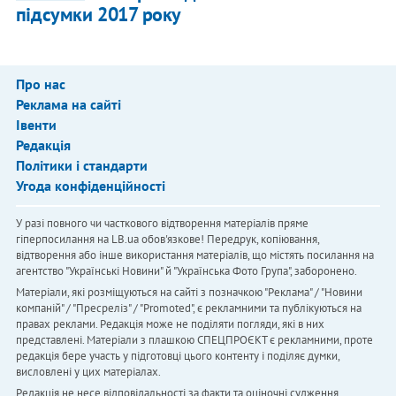
підсумки 2017 року
Про нас
Реклама на сайті
Івенти
Редакція
Політики і стандарти
Угода конфіденційності
У разі повного чи часткового відтворення матеріалів пряме
гіперпосилання на LB.ua обов'язкове! Передрук, копіювання,
відтворення або інше використання матеріалів, що містять посилання на
агентство "Українськi Новини" й "Українська Фото Група", заборонено.
Матеріали, які розміщуються на сайті з позначкою "Реклама" / "Новини
компаній" / "Пресреліз" / "Promoted", є рекламними та публікуються на
правах реклами. Редакція може не поділяти погляди, які в них
представлені. Матеріали з плашкою СПЕЦПРОЄКТ є рекламними, проте
редакція бере участь у підготовці цього контенту і поділяє думки,
висловлені у цих матеріалах.
Редакція не несе відповідальності за факти та оціночні судження,