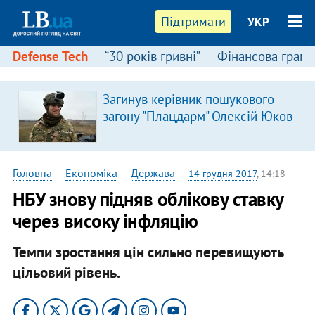
Підтримати
УКР
Defense Tech
“30 років гривні”
Фінансова грамо
Загинув керівник пошукового
загону "Плацдарм" Олексій Юков
Головна
—
Економіка
—
Держава
—
14 грудня 2017
, 14:18
НБУ знову підняв облікову ставку
через високу інфляцію
Темпи зростання цін сильно перевищують
цільовий рівень.