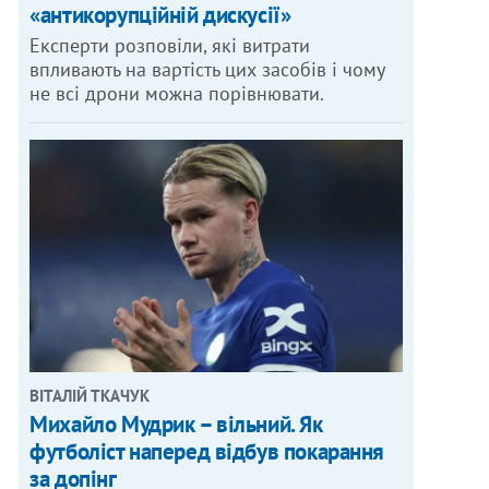
«антикорупційній дискусії»
Експерти розповіли, які витрати
впливають на вартість цих засобів і чому
не всі дрони можна порівнювати.
ВІТАЛІЙ ТКАЧУК
Михайло Мудрик – вільний. Як
футболіст наперед відбув покарання
за допінг