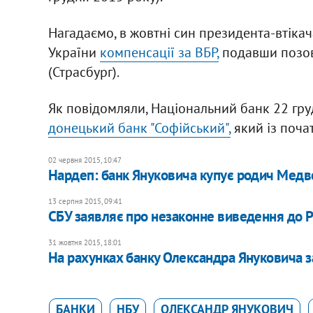
Нагадаємо, в жовтні син президента-втіка
України
компенсації за ВБР,
подавши позов
(Страсбург).
Як повідомляли, Національний банк 22 гр
донецький банк "Софійський",
який із поча
02 червня 2015, 10:47
Нардеп: банк Януковича купує родич Мед
13 серпня 2015, 09:41
СБУ заявляє про незаконне виведення до Р
31 жовтня 2015, 18:01
На рахунках банку Олександра Януковича 
БАНКИ
НБУ
ОЛЕКСАНДР ЯНУКОВИЧ