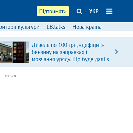
Підтримати
УКР
риторії культури
LB.talks
Нова країна
Дизель по 100 грн, «дефіцит»
бензину на заправках і
мовчання уряду. Що буде далі з
цінами на пальне?
РЕКЛАМА