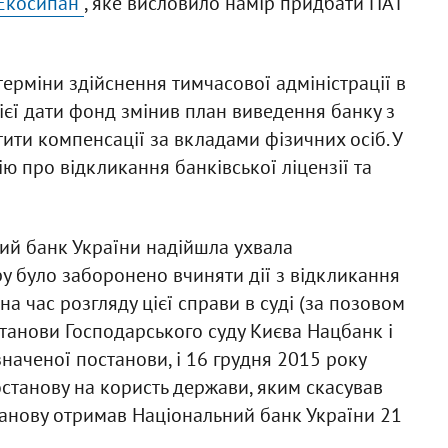
"Екосипан"
, яке висловило намір придбати ПАТ
рміни здійснення тимчасової адміністрації в
цієї дати фонд змінив план виведення банку з
тити компенсації за вкладами фізичних осіб. У
 про відкликання банківської ліцензії та
ний банк України надійшла ухвала
ру було заборонено вчиняти дії з відкликання
 на час розгляду цієї справи в суді (за позовом
танови Господарського суду Києва Нацбанк і
аченої постанови, і 16 грудня 2015 року
станову на користь держави, яким скасував
танову отримав Національний банк України 21