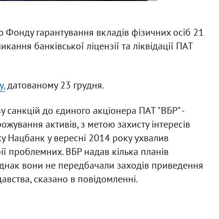
 Фонду гарантування вкладів фізичних осіб 21
ання банківської ліцензії та ліквідації ПАТ
у,
датованому 23 грудня.
у санкцій до єдиного акціонера ПАТ "ВБР" -
жування активів, з метою захисту інтересів
ку Нацбанк у вересні 2014 року ухвалив
ії проблемних. ВБР надав кілька планів
Однак вони не передбачали заходів приведення
давства, сказано в повідомленні.