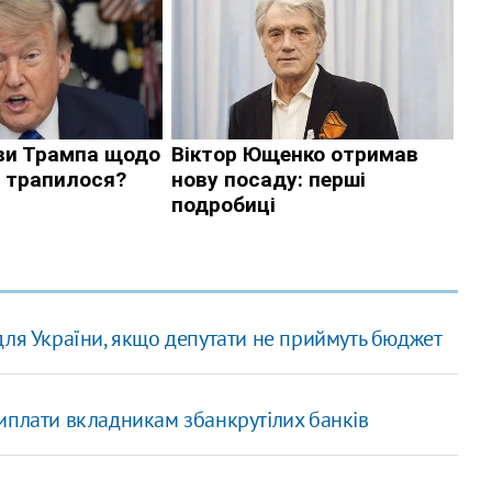
для України, якщо депутати не приймуть бюджет
иплати вкладникам збанкрутілих банків