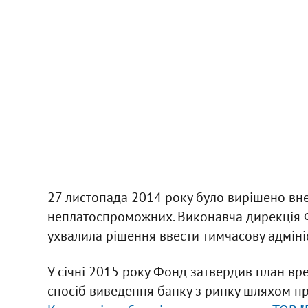
27 листопада 2014 року було вирішено вне
неплатоспроможних. Виконавча дирекція Ф
ухвалила рішення ввести тимчасову адміні
У січні 2015 року Фонд затвердив план вр
спосіб виведення банку з ринку шляхом п