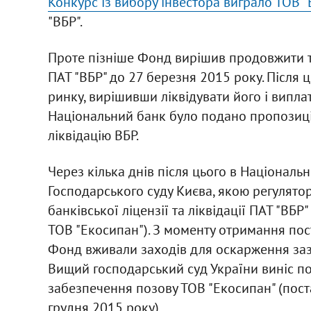
Конкурс із вибору інвестора виграло ТОВ 
"ВБР".
Проте пізніше Фонд вирішив продовжити те
ПАТ "ВБР" до 27 березня 2015 року. Після 
ринку, вирішивши ліквідувати його і випла
Національний банк було подано пропозицію
ліквідацію ВБР.
Через кілька днів після цього в Національ
Господарського суду Києва, якою регулято
банківської ліцензії та ліквідації ПАТ "ВБР"
ТОВ "Екосипан"). З моменту отримання пос
Фонд вживали заходів для оскарження зазн
Вищий господарський суд України виніс по
забезпечення позову ТОВ "Екосипан" (пос
грудня 2015 року).