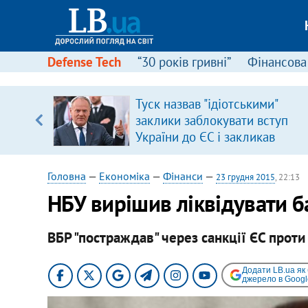
Defense Tech
“30 років гривні”
Фінансова
щодо
Туск назвав "ідіотськими"
 у
заклики заблокувати вступ
ої ходи
України до ЄС і закликав
припинити антиукраїнську
риторику
Головна
—
Економіка
—
Фінанси
—
23 грудня 2015
, 22:13
НБУ вирішив ліквідувати 
ВБР "постраждав" через санкції ЄС проти
Додати LB.ua як
джерело в Googl