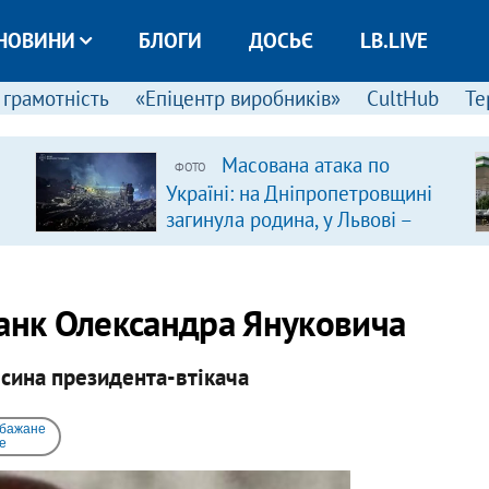
НОВИНИ
БЛОГИ
ДОСЬЄ
LB.LIVE
 грамотність
«Епіцентр виробників»
CultHub
Те
Масована атака по
ФОТО
Україні: на Дніпропетровщині
загинула родина, у Львові –
удар по багатоповерхівках
(доповнюється)
банк Олександра Януковича
 сина президента-втікача
 бажане
e