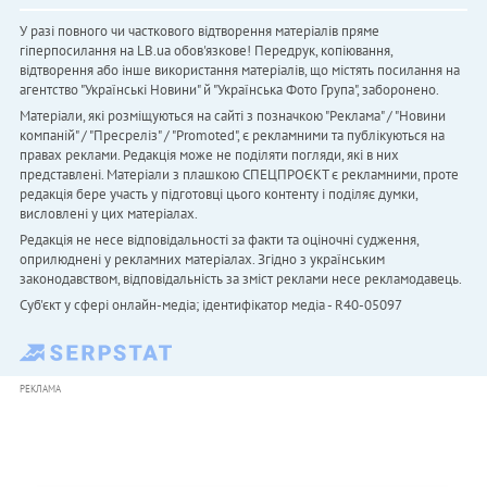
У разі повного чи часткового відтворення матеріалів пряме
гіперпосилання на LB.ua обов'язкове! Передрук, копіювання,
відтворення або інше використання матеріалів, що містять посилання на
агентство "Українськi Новини" й "Українська Фото Група", заборонено.
Матеріали, які розміщуються на сайті з позначкою "Реклама" / "Новини
компаній" / "Пресреліз" / "Promoted", є рекламними та публікуються на
правах реклами. Редакція може не поділяти погляди, які в них
представлені. Матеріали з плашкою СПЕЦПРОЄКТ є рекламними, проте
редакція бере участь у підготовці цього контенту і поділяє думки,
висловлені у цих матеріалах.
Редакція не несе відповідальності за факти та оціночні судження,
оприлюднені у рекламних матеріалах. Згідно з українським
законодавством, відповідальність за зміст реклами несе рекламодавець.
Cуб'єкт у сфері онлайн-медіа; ідентифікатор медіа - R40-05097
РЕКЛАМА