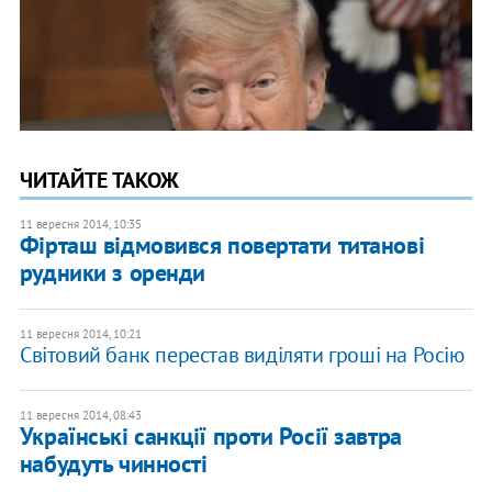
ЧИТАЙТЕ ТАКОЖ
11 вересня 2014, 10:35
Фірташ відмовився повертати титанові
рудники з оренди
11 вересня 2014, 10:21
Світовий банк перестав виділяти гроші на Росію
11 вересня 2014, 08:43
Українські санкції проти Росії завтра
набудуть чинності