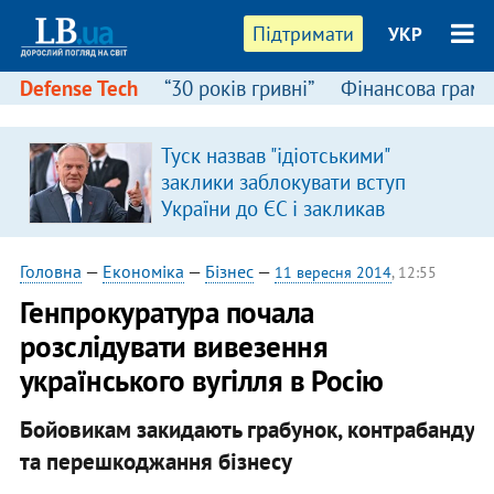
Підтримати
УКР
Defense Tech
“30 років гривні”
Фінансова грамо
Туск назвав "ідіотськими"
заклики заблокувати вступ
України до ЄС і закликав
припинити антиукраїнську
риторику
Головна
—
Економіка
—
Бізнес
—
11 вересня 2014
, 12:55
Генпрокуратура почала
розслідувати вивезення
українського вугілля в Росію
Бойовикам закидають грабунок, контрабанду
та перешкоджання бізнесу