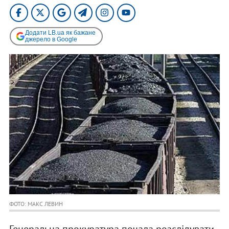
Додати LB.ua як бажане
джерело в Google
ФОТО: МАКС ЛЕВИН