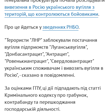
Генеральна прокуратура почала розслідувати
вивезення в Росію українського вугілля з
територій, що контролюються бойовиками
.
Про це йдеться у
зведеннях РНБО
.
"Терористи "ЛНР" заблокували постачання
вугілля підприємств "Луганськвугілля",
"Донбасантрацит", "Антрацит",
"Ровенькиантрацит", "Свердловантрацит"
українським споживачам і вивозять вугілля в
Росію", - сказано в повідомленні.
За оцінками ГПУ, ці дії підпадають під статті
Кримінального кодексу про грабунок,
контрабанду та перешкоджання
господарській діяльності.