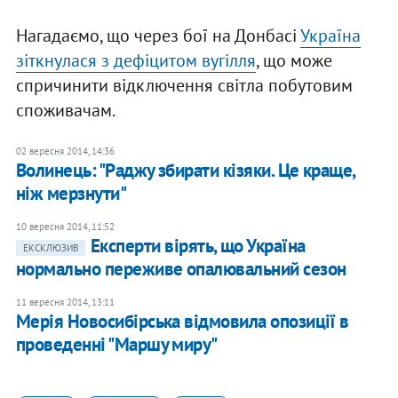
Нагадаємо, що через бої на Донбасі
Україна
зіткнулася з дефіцитом вугілля
, що може
спричинити відключення світла побутовим
споживачам.
02 вересня 2014, 14:36
Волинець: "Раджу збирати кізяки. Це краще,
ніж мерзнути"
10 вересня 2014, 11:52
Експерти вірять, що Україна
ЕКСКЛЮЗИВ
нормально переживе опалювальний сезон
11 вересня 2014, 13:11
Мерія Новосибірська відмовила опозиції в
проведенні "Маршу миру"