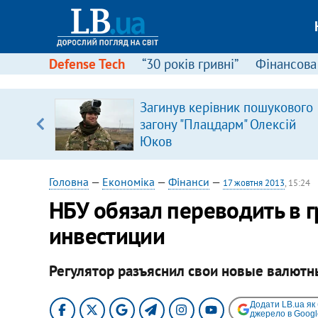
Defense Tech
“30 років гривні”
Фінансова
серця
Загинув керівник пошукового
 кави
загону "Плацдарм" Олексій
Юков
Головна
—
Економіка
—
Фінанси
—
17 жовтня 2013
, 15:24
НБУ обязал переводить в 
инвестиции
Регулятор разъяснил свои новые валютн
Додати LB.ua як
джерело в Googl