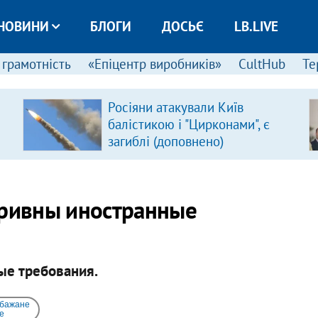
НОВИНИ
БЛОГИ
ДОСЬЄ
LB.LIVE
 грамотність
«Епіцентр виробників»
CultHub
Те
Росіяни атакували Київ
балістикою і "Цирконами", є
загиблі (доповнено)
гривны иностранные
ые требования.
 бажане
e