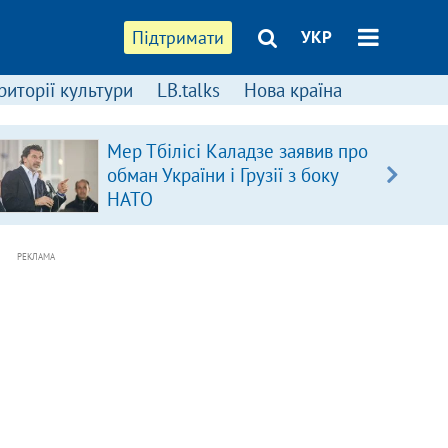
Підтримати
УКР
риторії культури
LB.talks
Нова країна
Мер Тбілісі Каладзе заявив про
обман України і Грузії з боку
НАТО
РЕКЛАМА