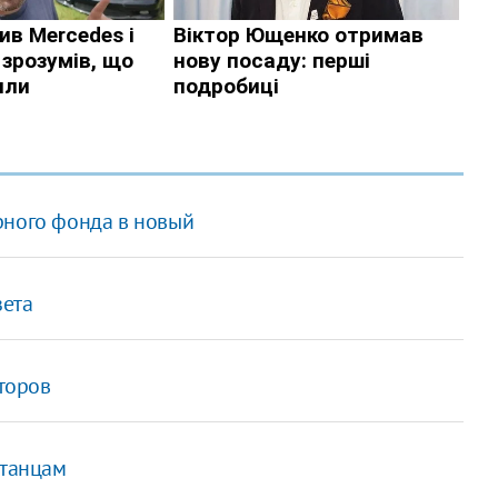
рного фонда в новый
зета
сторов
итанцам