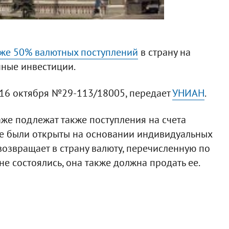
же 50% валютных поступлений
в страну на
нные инвестиции.
т 16 октября №29-113/18005, передает
УНИАН
.
аже подлежат также поступления на счета
ые были открыты на основании индивидуальных
возвращает в страну валюту, перечисленную по
 состоялись, она также должна продать ее.