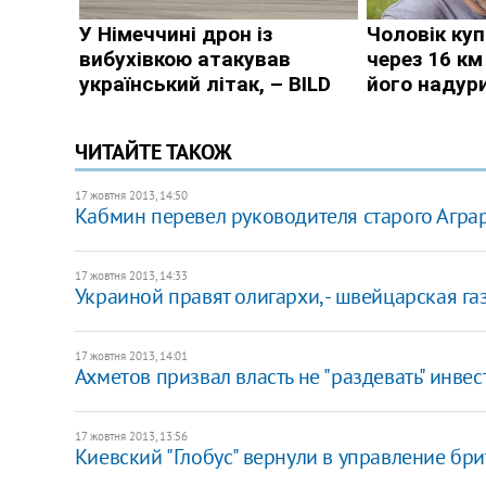
ЧИТАЙТЕ ТАКОЖ
17 жовтня 2013, 14:50
Кабмин перевел руководителя старого Агра
17 жовтня 2013, 14:33
Украиной правят олигархи, - швейцарская га
17 жовтня 2013, 14:01
Ахметов призвал власть не "раздевать" инве
17 жовтня 2013, 13:56
Киевский "Глобус" вернули в управление бр