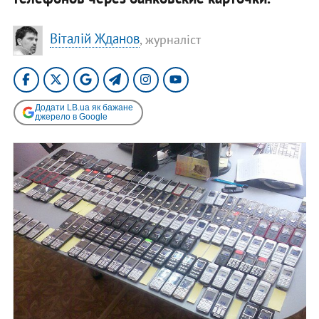
Віталій Жданов
, журналіст
Додати LB.ua як бажане
джерело в Google