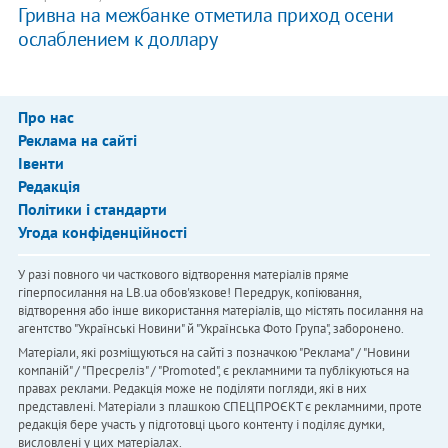
Гривна на межбанке отметила приход осени
ослаблением к доллару
Про нас
Реклама на сайті
Івенти
Редакція
Політики і стандарти
Угода конфіденційності
У разі повного чи часткового відтворення матеріалів пряме
гіперпосилання на LB.ua обов'язкове! Передрук, копіювання,
відтворення або інше використання матеріалів, що містять посилання на
агентство "Українськi Новини" й "Українська Фото Група", заборонено.
Матеріали, які розміщуються на сайті з позначкою "Реклама" / "Новини
компаній" / "Пресреліз" / "Promoted", є рекламними та публікуються на
правах реклами. Редакція може не поділяти погляди, які в них
представлені. Матеріали з плашкою СПЕЦПРОЄКТ є рекламними, проте
редакція бере участь у підготовці цього контенту і поділяє думки,
висловлені у цих матеріалах.