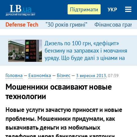
Підтримати
УКР
Defense Tech
“30 років гривні”
Фінансова грамо
Дизель по 100 грн, «дефіцит»
бензину на заправках і мовчання
уряду. Що буде далі з цінами на
пальне?
Головна
—
Економіка
—
Бізнес
—
3 вересня 2013
, 07:39
Мошенники осваивают новые
технологии
Новые услуги зачастую приносят и новые
проблемы. Мошенники придумали, как
выкачивать деньги из мобильных
телефонов через банковские карточки.