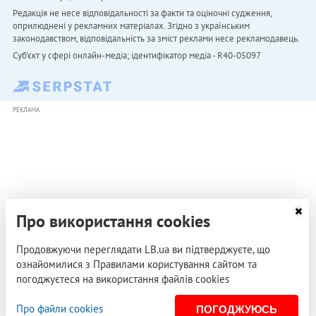
Редакція не несе відповідальності за факти та оціночні судження,
оприлюднені у рекламних матеріалах. Згідно з українським
законодавством, відповідальність за зміст реклами несе рекламодавець.
Cуб'єкт у сфері онлайн-медіа; ідентифікатор медіа - R40-05097
РЕКЛАМА
Про використання cookies
Продовжуючи переглядати LB.ua ви підтверджуєте, що
ознайомилися з Правилами користування сайтом та
погоджуєтеся на використання файлів cookies
Про файли cookies
ПОГОДЖУЮСЬ