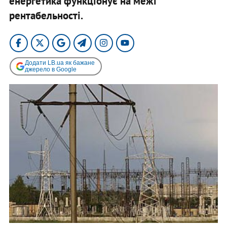
енергетика функціонує на межі
рентабельності.
Додати LB.ua як бажане
джерело в Google