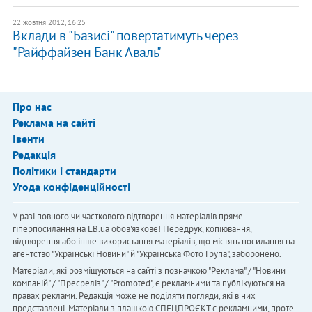
22 жовтня 2012, 16:25
Вклади в "Базисі" повертатимуть через
"Райффайзен Банк Аваль"
Про нас
Реклама на сайті
Івенти
Редакція
Політики і стандарти
Угода конфіденційності
У разі повного чи часткового відтворення матеріалів пряме
гіперпосилання на LB.ua обов'язкове! Передрук, копіювання,
відтворення або інше використання матеріалів, що містять посилання на
агентство "Українськi Новини" й "Українська Фото Група", заборонено.
Матеріали, які розміщуються на сайті з позначкою "Реклама" / "Новини
компаній" / "Пресреліз" / "Promoted", є рекламними та публікуються на
правах реклами. Редакція може не поділяти погляди, які в них
представлені. Матеріали з плашкою СПЕЦПРОЄКТ є рекламними, проте