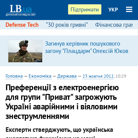
Підтримати
УКР
Defense Tech
“30 років гривні”
Фінансова грамо
Загинув керівник пошукового
загону "Плацдарм" Олексій Юков
Головна
—
Економіка
—
Держава
—
23 жовтня 2012
, 10:29
Преференції з електроенергією
для групи "Приват" загрожують
Україні аварійними і віяловими
знеструмленнями
Експерти стверджують, що українська