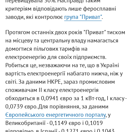
перевищувала 30%. Насправді таким
критеріям відповідають лише феросплавні
заводи, які контролює
група "Приват"
.
Протягом останніх двох років "Приват" тиском
на місцеву та центральну владу намагається
домогтися пільгових тарифів на
електроенергію для своїх підприємств.
Робиться це, незважаючи на те, що в Україні
вартість електроенергії набагато нижча, ніж у
світі. За даними НКРЕ, зараз промисловим
споживачам II класу електроенергія
обходиться в 0,0941 євро за 1 кВт·год, I класу -
0,0739 євро. Для порівняння, за даними
Європейського енергетичного порталу
, у
Великобританії - 0,1149 євро і 0,1019
відповідно, в Іспанії - 0,1271 євро і 0,1043