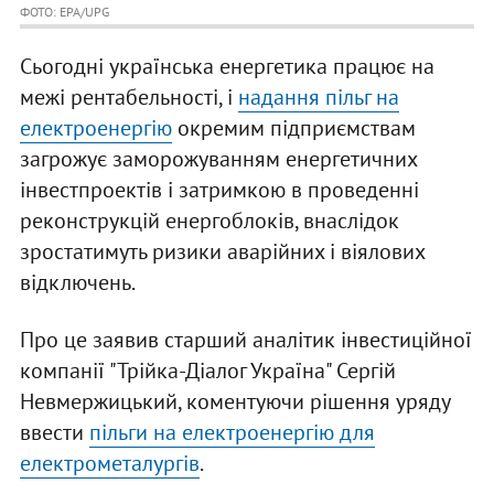
ФОТО: EPA/UPG
Сьогодні українська енергетика працює на
межі рентабельності, і
надання пільг на
електроенергію
окремим підприємствам
загрожує заморожуванням енергетичних
інвестпроектів і затримкою в проведенні
реконструкцій енергоблоків, внаслідок
зростатимуть ризики аварійних і віялових
відключень.
Про це заявив старший аналітик інвестиційної
компанії "Трійка-Діалог Україна" Сергій
Невмержицький, коментуючи рішення уряду
ввести
пільги на електроенергію для
електрометалургів
.