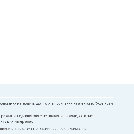
ристання матеріалів, що містять посилання на агентство "Українськi
х реклами. Редакція може не поділяти погляди, які в них
ні у цих матеріалах.
повідальність за зміст реклами несе рекламодавець.