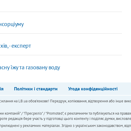
онсорціуму
ів, - експерт
сну їжу та газовану воду
ія
Політики і стандарти
Угода конфіденційності
силання на LB.ua обов'язкове! Передрук, копіювання, відтворення або інше вико
ни компаній" / "Пресреліз" / "Promoted", є рекламними та публікуються на права
 редакція бере участь у підготовці цього контенту і поділяє думки, висловле
 оприлюднені у рекламних матеріалах. Згідно з українським законодавством, від