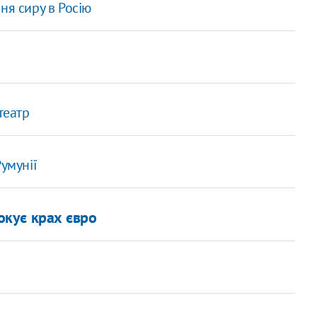
ня сиру в Росію
театр
умунії
окує крах євро