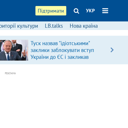
Підтримати
УКР
риторії культури
LB.talks
Нова країна
Туск назвав "ідіотськими"
заклики заблокувати вступ
України до ЄС і закликав
припинити антиукраїнську
риторику
РЕКЛАМА