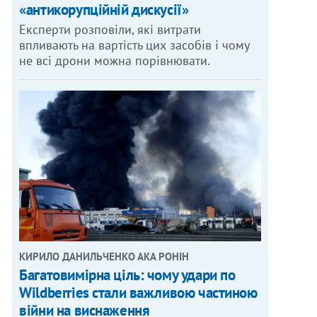
«антикорупційній дискусії»
Експерти розповіли, які витрати
впливають на вартість цих засобів і чому
не всі дрони можна порівнювати.
КИРИЛО ДАНИЛЬЧЕНКО АКА РОНІН
Багатовимірна ціль: чому удари по
Wildberries стали важливою частиною
війни на виснаження