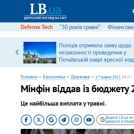
Defense Tech
“30 років гривні”
Фінансова
Поліція отримала заяву щодо
незаконності проведення у
вщині
Почаївській лаврі хресної ход
і –
ах
Головна
—
Економіка
—
Держава
—
17 травня 2012
, 09:57
Мінфін віддав із бюджету 
Це найбільша виплата у травні.
Додати LB.ua як
джерело в Googl