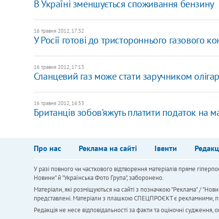
В Україні зменшується споживання бензину
16 травня 2012, 17:32
У Росії готові до тристороннього газового к
16 травня 2012, 17:13
Сланцевий газ може стати заручником олігарх
16 травня 2012, 16:53
Британців зобов'яжуть платити податок на ма
Про нас
Реклама на сайті
Івенти
Редакц
У разі повного чи часткового відтворення матеріалів пряме гіперпо
Новини" й "Українська Фото Група", заборонено.
Матеріали, які розміщуються на сайті з позначкою "Реклама" / "Нови
представлені. Матеріали з плашкою СПЕЦПРОЄКТ є рекламними, проте
Редакція не несе відповідальності за факти та оціночні судження,