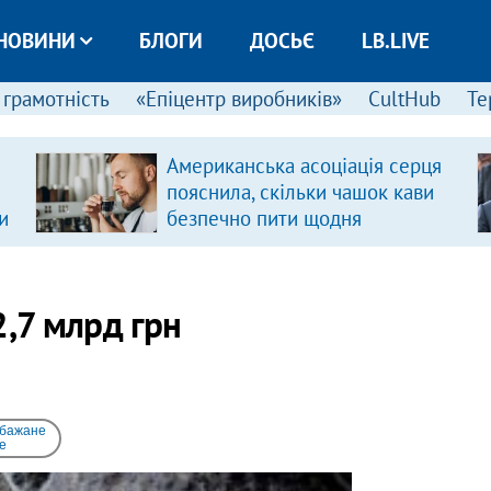
НОВИНИ
БЛОГИ
ДОСЬЄ
LB.LIVE
 грамотність
«Епіцентр виробників»
CultHub
Те
Американська асоціація серця
пояснила, скільки чашок кави
и
безпечно пити щодня
2,7 млрд грн
 бажане
e