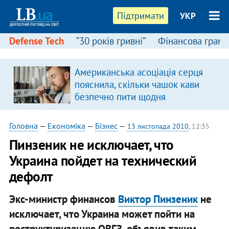
Підтримати
УКР
Defense Tech
“30 років гривні”
Фінансова грамо
Американська асоціація серця
в
пояснила, скільки чашок кави
безпечно пити щодня
Головна
—
Економіка
—
Бізнес
—
13 листопада 2010
, 12:35
Пинзеник не исключает, что
Украина пойдет на технический
дефолт
Экс-министр финансов
Виктор Пинзеник
не
исключает, что Украина может пойти на
реструктуризацию ОВГЗ, объявив таким