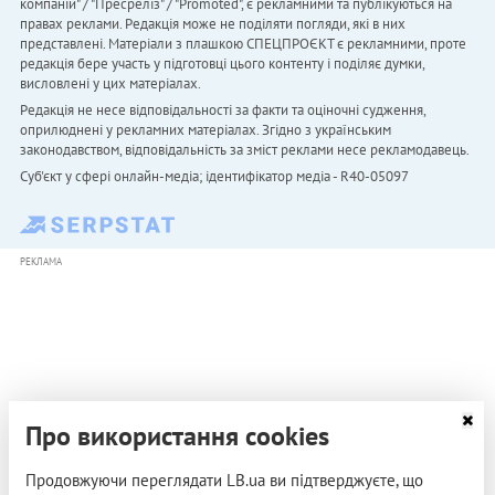
компаній" / "Пресреліз" / "Promoted", є рекламними та публікуються на
правах реклами. Редакція може не поділяти погляди, які в них
представлені. Матеріали з плашкою СПЕЦПРОЄКТ є рекламними, проте
редакція бере участь у підготовці цього контенту і поділяє думки,
висловлені у цих матеріалах.
Редакція не несе відповідальності за факти та оціночні судження,
оприлюднені у рекламних матеріалах. Згідно з українським
законодавством, відповідальність за зміст реклами несе рекламодавець.
Cуб'єкт у сфері онлайн-медіа; ідентифікатор медіа - R40-05097
РЕКЛАМА
Про використання cookies
Продовжуючи переглядати LB.ua ви підтверджуєте, що