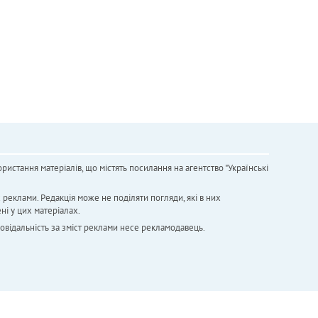
ристання матеріалів, що містять посилання на агентство "Українськi
х реклами. Редакція може не поділяти погляди, які в них
ні у цих матеріалах.
повідальність за зміст реклами несе рекламодавець.