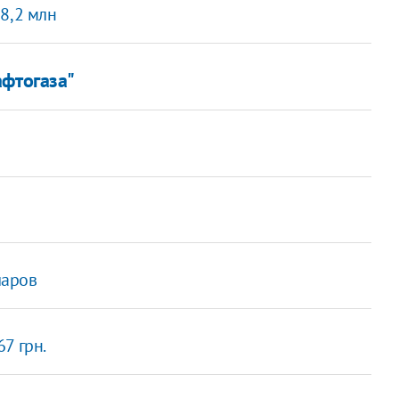
8,2 млн
афтогаза"
ларов
67 грн.