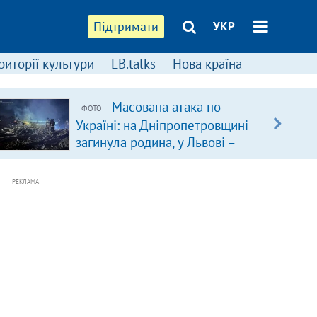
Підтримати
УКР
риторії культури
LB.talks
Нова країна
Масована атака по
ФОТО
Україні: на Дніпропетровщині
загинула родина, у Львові –
удар по багатоповерхівках
(доповнюється)
РЕКЛАМА