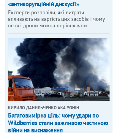
«антикорупційній дискусії»
Експерти розповіли, які витрати
впливають на вартість цих засобів і чому
не всі дрони можна порівнювати.
КИРИЛО ДАНИЛЬЧЕНКО АКА РОНІН
Багатовимірна ціль: чому удари по
Wildberries стали важливою частиною
війни на виснаження