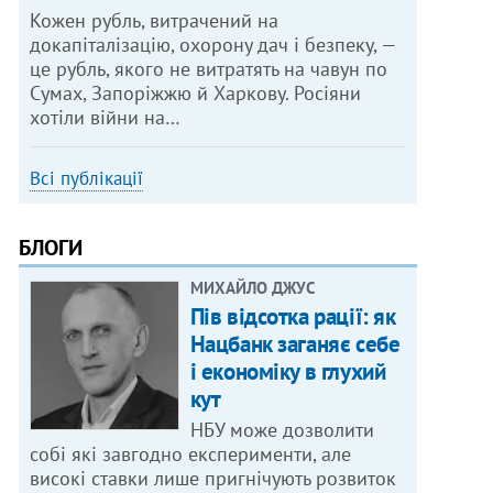
Кожен рубль, витрачений на
докапіталізацію, охорону дач і безпеку, —
це рубль, якого не витратять на чавун по
Сумах, Запоріжжю й Харкову. Росіяни
хотіли війни на…
Всі публікації
БЛОГИ
МИХАЙЛО ДЖУС
Пів відсотка рації: як
Нацбанк заганяє себе
і економіку в глухий
кут
НБУ може дозволити
собі які завгодно експерименти, але
високі ставки лише пригнічують розвиток