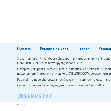
Про нас
Реклама на сайті
Івенти
Редакц
У разі повного чи часткового відтворення матеріалів пряме гіперпо
Новини" й "Українська Фото Група", заборонено.
Матеріали, які розміщуються на сайті з позначкою "Реклама" / "Нови
представлені. Матеріали з плашкою СПЕЦПРОЄКТ є рекламними, проте
Редакція не несе відповідальності за факти та оціночні судження,
Cуб'єкт у сфері онлайн-медіа; ідентифікатор медіа - R40-05097
РЕКЛАМА