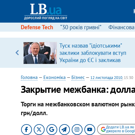
Defense Tech
“30 років гривні”
Фінансова
вив про
Туск назвав "ідіотськими"
боку
заклики заблокувати вступ
України до ЄС і закликав
припинити антиукраїнську
риторику
Головна
—
Економіка
—
Бізнес
—
12 листопада 2010
, 15:30
Закрытие межбанка: долл
Торги на межбанковском валютном рынк
грн/долл.
Додати LB.ua як
джерело в Googl