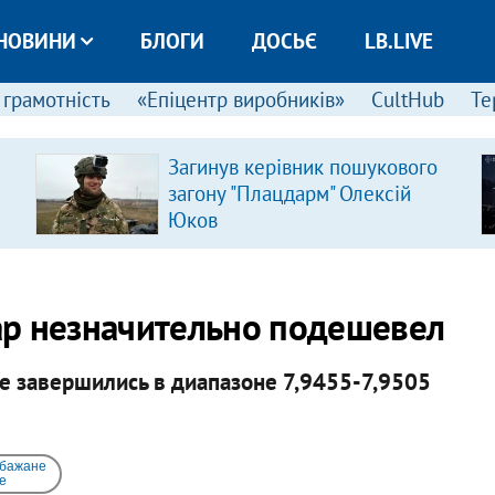
НОВИНИ
БЛОГИ
ДОСЬЄ
LB.LIVE
 грамотність
«Епіцентр виробників»
CultHub
Те
Загинув керівник пошукового
загону "Плацдарм" Олексій
Юков
ар незначительно подешевел
е завершились в диапазоне 7,9455-7,9505
 бажане
e