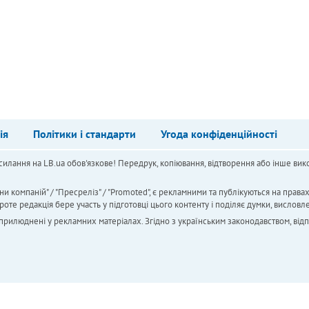
ія
Політики і стандарти
Угода конфіденційності
силання на LB.ua обов'язкове! Передрук, копіювання, відтворення або інше вико
ни компаній" / "Пресреліз" / "Promoted", є рекламними та публікуються на права
 редакція бере участь у підготовці цього контенту і поділяє думки, висловле
 оприлюднені у рекламних матеріалах. Згідно з українським законодавством, від