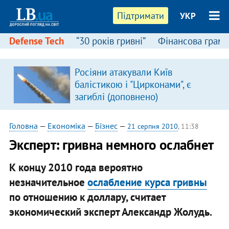
Підтримати
УКР
Defense Tech
“30 років гривні”
Фінансова грамо
Росіяни атакували Київ
в
балістикою і "Цирконами", є
загиблі (доповнено)
Головна
—
Економіка
—
Бізнес
—
21 серпня 2010
, 11:38
Эксперт: гривна немного ослабнет
К концу 2010 года вероятно
незначительное
ослабление курса гривны
по отношению к доллару, считает
экономический эксперт Александр Жолудь.