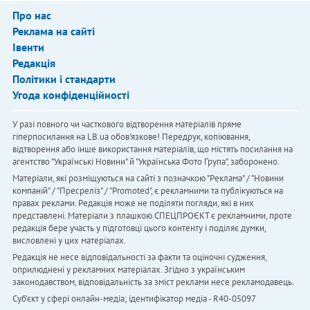
Про нас
Реклама на сайті
Івенти
Редакція
Політики і стандарти
Угода конфіденційності
У разі повного чи часткового відтворення матеріалів пряме
гіперпосилання на LB.ua обов'язкове! Передрук, копіювання,
відтворення або інше використання матеріалів, що містять посилання на
агентство "Українськi Новини" й "Українська Фото Група", заборонено.
Матеріали, які розміщуються на сайті з позначкою "Реклама" / "Новини
компаній" / "Пресреліз" / "Promoted", є рекламними та публікуються на
правах реклами. Редакція може не поділяти погляди, які в них
представлені. Матеріали з плашкою СПЕЦПРОЄКТ є рекламними, проте
редакція бере участь у підготовці цього контенту і поділяє думки,
висловлені у цих матеріалах.
Редакція не несе відповідальності за факти та оціночні судження,
оприлюднені у рекламних матеріалах. Згідно з українським
законодавством, відповідальність за зміст реклами несе рекламодавець.
Cуб'єкт у сфері онлайн-медіа; ідентифікатор медіа - R40-05097