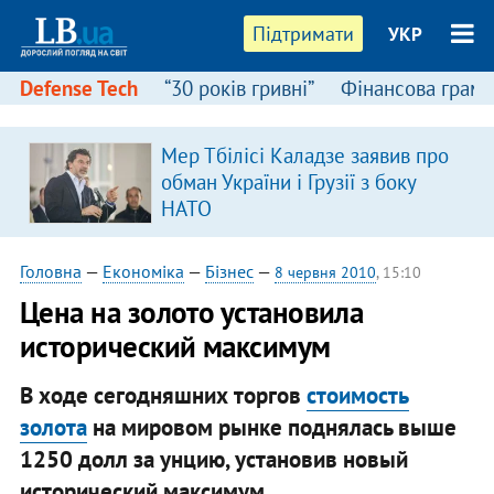
Підтримати
УКР
Defense Tech
“30 років гривні”
Фінансова грамо
Мер Тбілісі Каладзе заявив про
обман України і Грузії з боку
НАТО
Головна
—
Економіка
—
Бізнес
—
8 червня 2010
, 15:10
Цена на золото установила
исторический максимум
В ходе сегодняшних торгов
стоимость
золота
на мировом рынке поднялась выше
1250 долл за унцию, установив новый
исторический максимум.