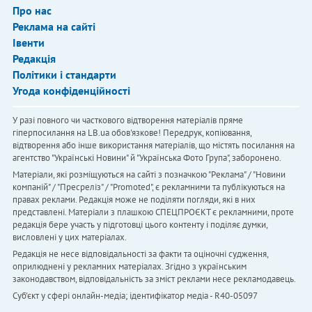
Про нас
Реклама на сайті
Івенти
Редакція
Політики і стандарти
Угода конфіденційності
У разі повного чи часткового відтворення матеріалів пряме
гіперпосилання на LB.ua обов'язкове! Передрук, копіювання,
відтворення або інше використання матеріалів, що містять посилання на
агентство "Українськi Новини" й "Українська Фото Група", заборонено.
Матеріали, які розміщуються на сайті з позначкою "Реклама" / "Новини
компаній" / "Пресреліз" / "Promoted", є рекламними та публікуються на
правах реклами. Редакція може не поділяти погляди, які в них
представлені. Матеріали з плашкою СПЕЦПРОЄКТ є рекламними, проте
редакція бере участь у підготовці цього контенту і поділяє думки,
висловлені у цих матеріалах.
Редакція не несе відповідальності за факти та оціночні судження,
оприлюднені у рекламних матеріалах. Згідно з українським
законодавством, відповідальність за зміст реклами несе рекламодавець.
Cуб'єкт у сфері онлайн-медіа; ідентифікатор медіа - R40-05097