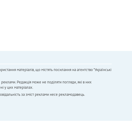
ристання матеріалів, що містять посилання на агентство "Українськi
х реклами. Редакція може не поділяти погляди, які в них
ні у цих матеріалах.
повідальність за зміст реклами несе рекламодавець.