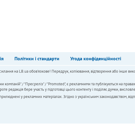
ія
Політики і стандарти
Угода конфіденційності
силання на LB.ua обов'язкове! Передрук, копіювання, відтворення або інше вико
ни компаній" / "Пресреліз" / "Promoted", є рекламними та публікуються на права
 редакція бере участь у підготовці цього контенту і поділяє думки, висловле
 оприлюднені у рекламних матеріалах. Згідно з українським законодавством, від