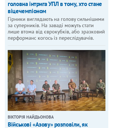
головна інтрига УПЛ в тому, хто стане
віцечемпіоном
Гірники виглядають на голову сильнішими
за суперників. На заваді можуть стати
лише втома від єврокубків, або зразковий
перформанс когось із переслідувачів.
ВІКТОРІЯ НАЙДЬОНОВА
Військові «Азову» розповіли, як