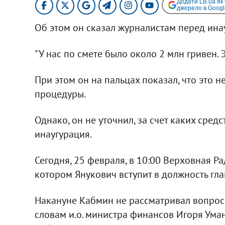
Додати LB.ua як
джерело в Googl
Об этом он сказал журналистам перед ина
"У нас по смете было около 2 млн гривен. Э
При этом он на пальцах показал, что это н
процедуры.
Однако, он не уточнил, за счет каких сред
инаугурация.
Сегодня, 25 февраля, в 10:00 Верховная Р
котором Янукович вступит в должность гла
Накануне Кабмин не рассматривал вопрос
словам и.о. министра финансов Игоря Уман