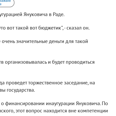
 бажане
e
угурацией Януковича в Раде.
то вот такой вот бюджетик", - сказал он.
е очень значительные деньги для такой
ств организовывалась и будет проводиться
ада проведет торжественное заседание, на
вы государства.
 о финансировании инаугурации Януковича. По
ского, этот вопрос находится вне компетенции