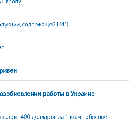
в Европу
родукции, содержащей ГМО
ас
ривен
озобновлении работы в Украине
стоит 400 долларов за 1 кв.м. - облсовет