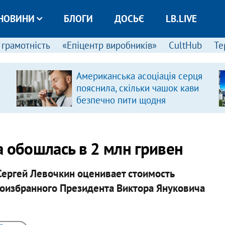
НОВИНИ
БЛОГИ
ДОСЬЄ
LB.LIVE
 грамотність
«Епіцентр виробників»
CultHub
Те
Американська асоціація серця
пояснила, скільки чашок кави
безпечно пити щодня
а обошлась в 2 млн гривен
Сергей Левочкин оценивает стоимость
оизбранного Президента Виктора Януковича