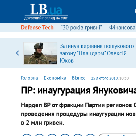
Defense Tech
“30 років гривні”
Фінансова
вив про
Загинув керівник пошукового
боку
загону "Плацдарм" Олексій
Юков
Головна
—
Економіка
—
Бізнес
—
25 лютого 2010
, 10:30
ПР: инаугурация Янукович
Нардеп ВР от фракции Партии регионов 
проведения процедуры инаугурации нов
в 2 млн гривен.