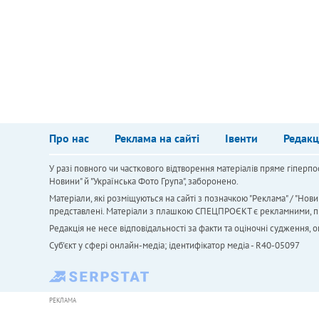
Про нас
Реклама на сайті
Івенти
Редакц
У разі повного чи часткового відтворення матеріалів пряме гіперпо
Новини" й "Українська Фото Група", заборонено.
Матеріали, які розміщуються на сайті з позначкою "Реклама" / "Нови
представлені. Матеріали з плашкою СПЕЦПРОЄКТ є рекламними, проте
Редакція не несе відповідальності за факти та оціночні судження,
Cуб'єкт у сфері онлайн-медіа; ідентифікатор медіа - R40-05097
РЕКЛАМА