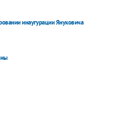
ровании инаугурации Януковича
ины