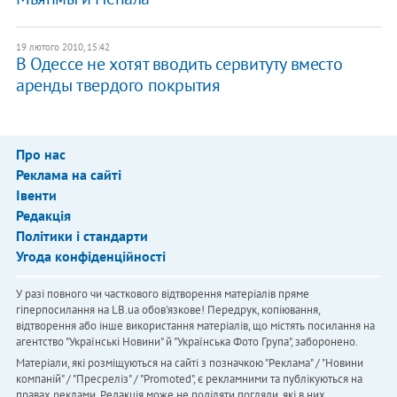
19 лютого 2010, 15:42
В Одессе не хотят вводить сервитуту вместо
аренды твердого покрытия
Про нас
Реклама на сайті
Івенти
Редакція
Політики і стандарти
Угода конфіденційності
У разі повного чи часткового відтворення матеріалів пряме
гіперпосилання на LB.ua обов'язкове! Передрук, копіювання,
відтворення або інше використання матеріалів, що містять посилання на
агентство "Українськi Новини" й "Українська Фото Група", заборонено.
Матеріали, які розміщуються на сайті з позначкою "Реклама" / "Новини
компаній" / "Пресреліз" / "Promoted", є рекламними та публікуються на
правах реклами. Редакція може не поділяти погляди, які в них