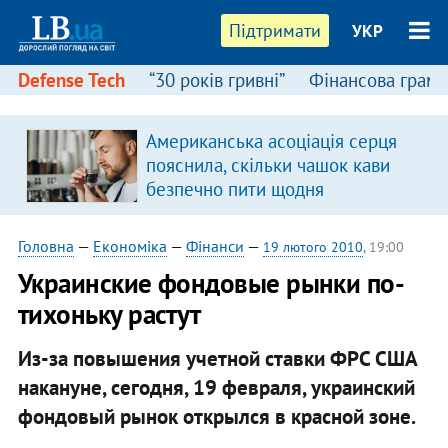
Підтримати
УКР
Defense Tech
“30 років гривні”
Фінансова грамо
Американська асоціація серця
пояснила, скільки чашок кави
безпечно пити щодня
Головна
—
Економіка
—
Фінанси
—
19 лютого 2010
, 19:00
Украинские фондовые рынки по-
тихоньку растут
Из-за повышения учетной ставки ФРС США
накануне, сегодня, 19 февраля, украинский
фондовый рынок открылся в красной зоне.