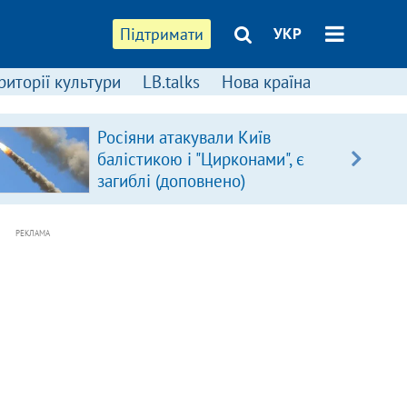
Підтримати
УКР
риторії культури
LB.talks
Нова країна
Росіяни атакували Київ
балістикою і "Цирконами", є
загиблі (доповнено)
РЕКЛАМА