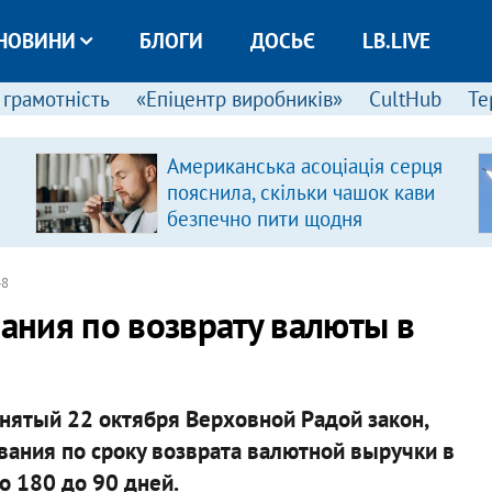
НОВИНИ
БЛОГИ
ДОСЬЄ
LB.LIVE
 грамотність
«Епіцентр виробників»
CultHub
Те
Американська асоціація серця
пояснила, скільки чашок кави
безпечно пити щодня
48
ния по возврату валюты в
нятый 22 октября Верховной Радой закон,
ания по сроку возврата валютной выручки в
со 180 до 90 дней.