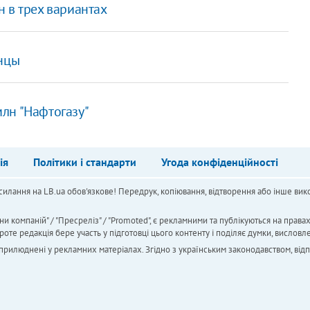
 в трех вариантах
онцы
лн "Нафтогазу"
ія
Політики і стандарти
Угода конфіденційності
силання на LB.ua обов'язкове! Передрук, копіювання, відтворення або інше вико
ни компаній" / "Пресреліз" / "Promoted", є рекламними та публікуються на права
 редакція бере участь у підготовці цього контенту і поділяє думки, висловле
 оприлюднені у рекламних матеріалах. Згідно з українським законодавством, від