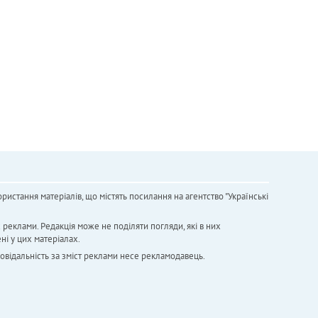
ристання матеріалів, що містять посилання на агентство "Українськi
х реклами. Редакція може не поділяти погляди, які в них
ні у цих матеріалах.
повідальність за зміст реклами несе рекламодавець.