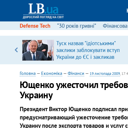
Defense Tech
“30 років гривні”
Фінансова
щодо
Туск назвав "ідіотськими"
 у
заклики заблокувати вступ
ої ходи
України до ЄС і закликав
припинити антиукраїнську
риторику
Головна
—
Економіка
—
Фінанси
—
19 листопада 2009
, 17:
Ющенко ужесточил требова
Украину
Президент Виктор Ющенко подписал при
предусматривающий ужесточение требов
Украину после экспорта товаров и услуг 