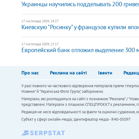
Украинцы научились подделывать 200 гривен
17 листопада 2009, 19:27
Киевскую "Росинку" у французов купили яп
17 листопада 2009, 15:17
Европейский банк отложил выделение 300 м
Про нас
Реклама на сайті
Івенти
Редакц
У разі повного чи часткового відтворення матеріалів пряме гіперпо
Новини" й "Українська Фото Група", заборонено.
Матеріали, які розміщуються на сайті з позначкою "Реклама" / "Нови
представлені. Матеріали з плашкою СПЕЦПРОЄКТ є рекламними, проте
Редакція не несе відповідальності за факти та оціночні судження,
Cуб'єкт у сфері онлайн-медіа; ідентифікатор медіа - R40-05097