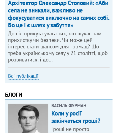
Архітектор Олександр Столовий: «Аби
села не зникали, важливо не
фокусуватися виключно на самих собі.
Бо це і є шлях у забуття»
До сіл прикута увага тих, хто шукає там
прихистку чи безпеки. Чи може цей
інтерес стати шансом для громад? Що
треба українському селу у 21 столітті, щоб
розвиватися, і до…
Всі публікації
БЛОГИ
ВАСИЛЬ ФУРМАН
Коли у росії
закінчаться гроші?
Гроші не просто