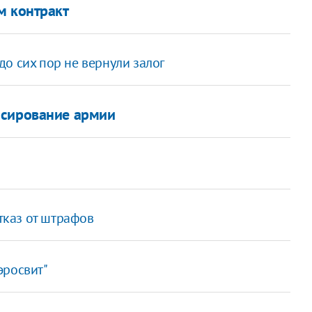
м контракт
о сих пор не вернули залог
нсирование армии
отказ от штрафов
эросвит"