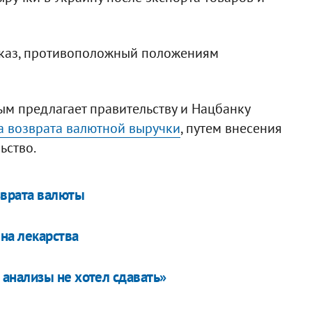
указ, противоположный положениям
ым предлагает правительству и Нацбанку
а возврата валютной выручки
, путем внесения
ьство.
зврата валюты
на лекарства
анализы не хотел сдавать»