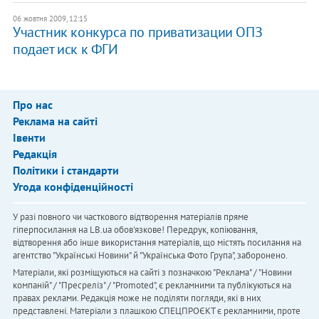
06 жовтня 2009, 12:15
Участник конкурса по приватизации ОПЗ
подает иск к ФГИ
Про нас
Реклама на сайті
Івенти
Редакція
Політики і стандарти
Угода конфіденційності
У разі повного чи часткового відтворення матеріалів пряме
гіперпосилання на LB.ua обов'язкове! Передрук, копіювання,
відтворення або інше використання матеріалів, що містять посилання на
агентство "Українськi Новини" й "Українська Фото Група", заборонено.
Матеріали, які розміщуються на сайті з позначкою "Реклама" / "Новини
компаній" / "Пресреліз" / "Promoted", є рекламними та публікуються на
правах реклами. Редакція може не поділяти погляди, які в них
представлені. Матеріали з плашкою СПЕЦПРОЄКТ є рекламними, проте