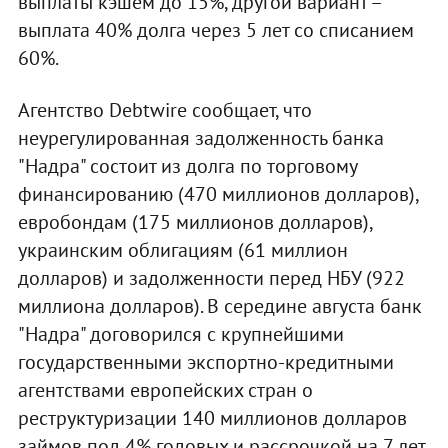
выплаты кэшем до 15%, другой вариант –
выплата 40% долга через 5 лет со списанием
60%.
Агентство Debtwire сообщает, что
неурегулированная задолженность банка
"Надра" состоит из долга по торговому
финансированию (470 миллионов долларов),
евробондам (175 миллионов долларов),
украинским облигациям (61 миллион
долларов) и задолженности перед НБУ (922
миллиона долларов). В середине августа банк
"Надра" договорился с крупнейшими
государственными экспортно-кредитными
агентствами европейских стран о
реструктуризации 140 миллионов долларов
займов под 4% годовых и рассрочкой на 7 лет,