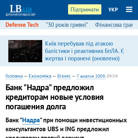
Підтримати
УКР
Defense Tech
“30 років гривні”
Фінансова грамо
Київ перебував під атакою
балістики і реактивних БпЛА. Є
жертва і поранені (оновлено)
Головна
—
Економіка
—
Бізнес
—
7 жовтня 2009
, 09:59
Банк "Надра" предложил
кредиторам новые условия
погашения долга
Банк "
Надра
" при помощи инвестиционных
консультантов UBS и ING предложил
кредиторам третий вариант