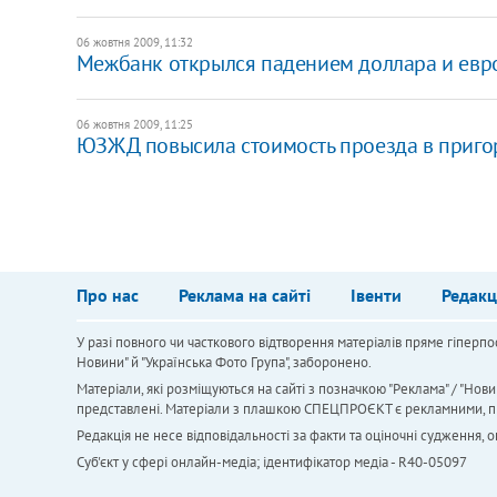
06 жовтня 2009, 11:32
Межбанк открылся падением доллара и евр
06 жовтня 2009, 11:25
ЮЗЖД повысила стоимость проезда в приго
Про нас
Реклама на сайті
Івенти
Редакц
У разі повного чи часткового відтворення матеріалів пряме гіперпо
Новини" й "Українська Фото Група", заборонено.
Матеріали, які розміщуються на сайті з позначкою "Реклама" / "Нови
представлені. Матеріали з плашкою СПЕЦПРОЄКТ є рекламними, проте
Редакція не несе відповідальності за факти та оціночні судження,
Cуб'єкт у сфері онлайн-медіа; ідентифікатор медіа - R40-05097