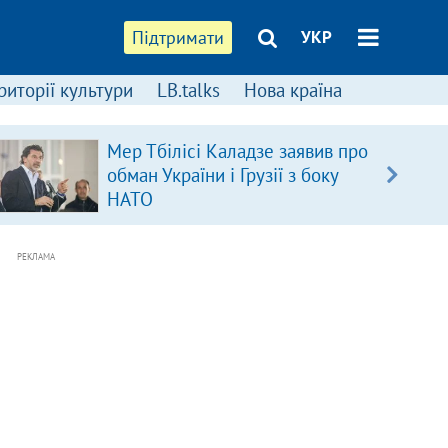
Підтримати
УКР
риторії культури
LB.talks
Нова країна
Мер Тбілісі Каладзе заявив про
обман України і Грузії з боку
НАТО
РЕКЛАМА