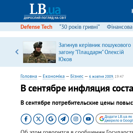
Defense Tech
“30 років гривні”
Фінансова
Загинув керівник пошукового
, є
загону "Плацдарм" Олексій
Юков
Головна
—
Економіка
—
Бізнес
—
6 жовтня 2009
, 19:47
В сентябре инфляция сост
В сентябре потребительские цены повыс
Додати LB.ua як
джерело в Googl
Об этом говорится в сообщении Государств