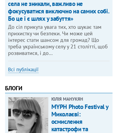
села не зникали, важливо не
фокусуватися виключно на самих собі.
Бо це і є шлях у забуття»
До сіл прикута увага тих, хто шукає там
прихистку чи безпеки. Чи може цей
інтерес стати шансом для громад? Що
треба українському селу у 21 столітті, щоб
розвиватися, і до…
Всі публікації
БЛОГИ
ЮЛІЯ МАНУКЯН
MYPH Photo Festival у
Миколаєві:
осмислення
катастрофи та