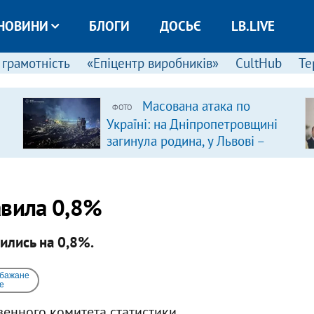
НОВИНИ
БЛОГИ
ДОСЬЄ
LB.LIVE
 грамотність
«Епіцентр виробників»
CultHub
Те
Масована атака по
ФОТО
Україні: на Дніпропетровщині
загинула родина, у Львові –
удар по багатоповерхівках
(доповнюється)
авила 0,8%
ились на 0,8%.
 бажане
e
енного комитета статистики.