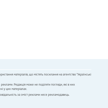
ристання матеріалів, що містять посилання на агентство "Українськi
х реклами. Редакція може не поділяти погляди, які в них
ні у цих матеріалах.
повідальність за зміст реклами несе рекламодавець.