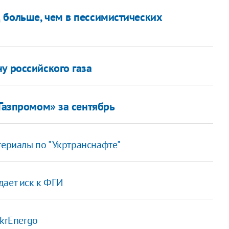
 больше, чем в пессимистических
у российского газа
«Газпромом» за сентябрь
териалы по "Укртранснафте"
дает иск к ФГИ
UkrEnergo