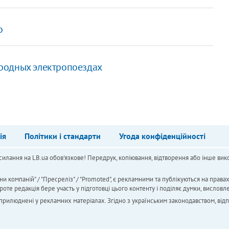
о
родных электропоездах
ія
Політики і стандарти
Угода конфіденційності
силання на LB.ua обов'язкове! Передрук, копіювання, відтворення або інше вико
ни компаній" / "Пресреліз" / "Promoted", є рекламними та публікуються на права
 редакція бере участь у підготовці цього контенту і поділяє думки, висловле
 оприлюднені у рекламних матеріалах. Згідно з українським законодавством, від