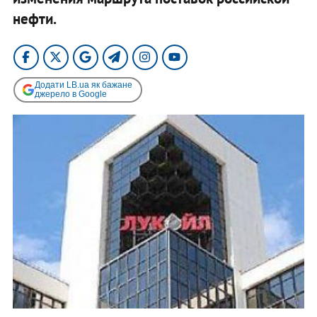
нефти.
Додати LB.ua як бажане
джерело в Google