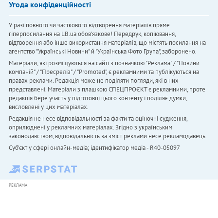
Угода конфіденційності
У разі повного чи часткового відтворення матеріалів пряме
гіперпосилання на LB.ua обов'язкове! Передрук, копіювання,
відтворення або інше використання матеріалів, що містять посилання на
агентство "Українськi Новини" й "Українська Фото Група", заборонено.
Матеріали, які розміщуються на сайті з позначкою "Реклама" / "Новини
компаній" / "Пресреліз" / "Promoted", є рекламними та публікуються на
правах реклами. Редакція може не поділяти погляди, які в них
представлені. Матеріали з плашкою СПЕЦПРОЄКТ є рекламними, проте
редакція бере участь у підготовці цього контенту і поділяє думки,
висловлені у цих матеріалах.
Редакція не несе відповідальності за факти та оціночні судження,
оприлюднені у рекламних матеріалах. Згідно з українським
законодавством, відповідальність за зміст реклами несе рекламодавець.
Cуб'єкт у сфері онлайн-медіа; ідентифікатор медіа - R40-05097
РЕКЛАМА