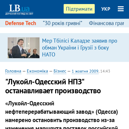
Підтримати
УКР
Defense Tech
“30 років гривні”
Фінансова грамо
Мер Тбілісі Каладзе заявив про
обман України і Грузії з боку
НАТО
Головна
—
Економіка
—
Бізнес
—
1 жовтня 2009
, 14:43
"Лукойл-Одесский НПЗ"
останавливает производство
«Лукойл-Одесский
нефтеперерабатывающий завод» (Одесса)
намерено остановить производство из-за
изменения маршрута поставок российской