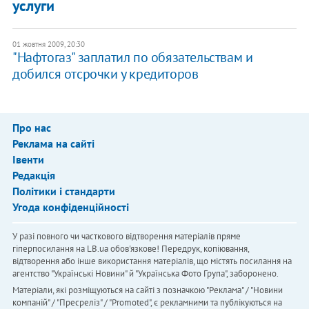
услуги
01 жовтня 2009, 20:30
"Нафтогаз" заплатил по обязательствам и
добился отсрочки у кредиторов
Про нас
Реклама на сайті
Івенти
Редакція
Політики і стандарти
Угода конфіденційності
У разі повного чи часткового відтворення матеріалів пряме
гіперпосилання на LB.ua обов'язкове! Передрук, копіювання,
відтворення або інше використання матеріалів, що містять посилання на
агентство "Українськi Новини" й "Українська Фото Група", заборонено.
Матеріали, які розміщуються на сайті з позначкою "Реклама" / "Новини
компаній" / "Пресреліз" / "Promoted", є рекламними та публікуються на