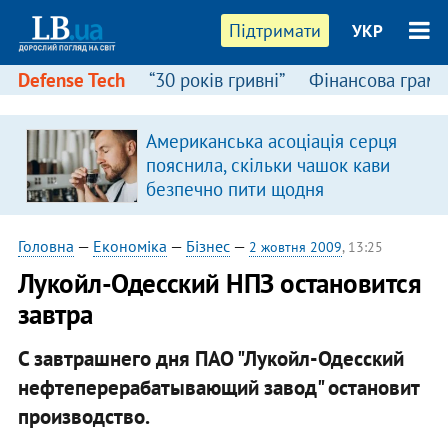
Підтримати
УКР
Defense Tech
“30 років гривні”
Фінансова грамо
Американська асоціація серця
пояснила, скільки чашок кави
безпечно пити щодня
Головна
—
Економіка
—
Бізнес
—
2 жовтня 2009
, 13:25
Лукойл-Одесский НПЗ остановится
завтра
С завтрашнего дня ПАО "Лукойл-Одесский
нефтеперерабатывающий завод" остановит
производство.