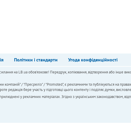
ія
Політики і стандарти
Угода конфіденційності
силання на LB.ua обов'язкове! Передрук, копіювання, відтворення або інше вико
ни компаній" / "Пресреліз" / "Promoted", є рекламними та публікуються на права
 редакція бере участь у підготовці цього контенту і поділяє думки, висловле
 оприлюднені у рекламних матеріалах. Згідно з українським законодавством, від