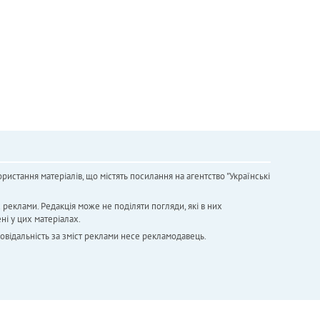
ристання матеріалів, що містять посилання на агентство "Українськi
х реклами. Редакція може не поділяти погляди, які в них
ні у цих матеріалах.
повідальність за зміст реклами несе рекламодавець.