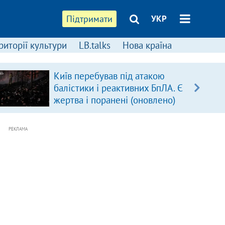
Підтримати
УКР
риторії культури
LB.talks
Нова країна
Київ перебував під атакою
балістики і реактивних БпЛА. Є
жертва і поранені (оновлено)
РЕКЛАМА