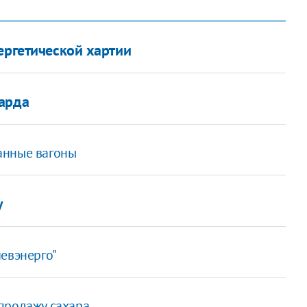
ергетической хартии
иарда
анные вагоны
у
евэнерго"
продажу сахара