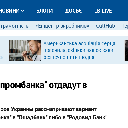
НОВИНИ
БЛОГИ
ДОСЬЄ
LB.LIVE
 грамотність
«Епіцентр виробників»
CultHub
Те
Американська асоціація серця
пояснила, скільки чашок кави
 з
безпечно пити щодня
промбанка" отдадут в
ров Украины рассматривают вариант
ка" в "Ощадбанк" либо в "Родовид Банк".