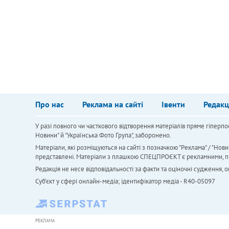
Про нас
Реклама на сайті
Івенти
Редакц
У разі повного чи часткового відтворення матеріалів пряме гіперпо
Новини" й "Українська Фото Група", заборонено.
Матеріали, які розміщуються на сайті з позначкою "Реклама" / "Нови
представлені. Матеріали з плашкою СПЕЦПРОЄКТ є рекламними, проте
Редакція не несе відповідальності за факти та оціночні судження,
Cуб'єкт у сфері онлайн-медіа; ідентифікатор медіа - R40-05097
РЕКЛАМА