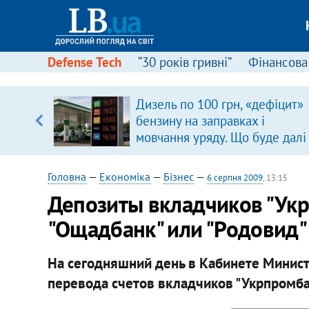
Defense Tech
“30 років гривні”
Фінансова
Дизель по 100 грн, «дефіцит»
, є
бензину на заправках і
мовчання уряду. Що буде далі
цінами на пальне?
Головна
—
Економіка
—
Бізнес
—
6 серпня 2009
, 13:15
Депозиты вкладчиков "Укр
"Ощадбанк" или "Родовид"
На сегодняшний день в Кабинете Минист
перевода счетов вкладчиков "Укрпромбан