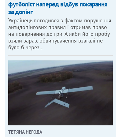
футболіст наперед відбув покарання
за допінг
Українець погодився з фактом порушення
антидопінгових правил і отримав право
на повернення до гри. А якби його пробу
взяли зараз, обвинувачення взагалі не
було б через…
ТЕТЯНА НЕГОДА