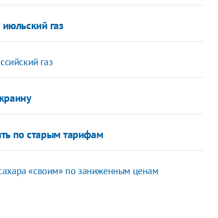
а июльский газ
ссийский газ
Украину
ить по старым тарифам
сахара «своим» по заниженным ценам