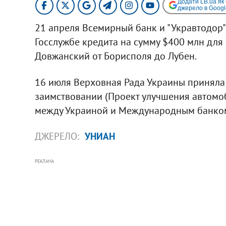
Додати LB.ua як
джерело в Googl
21 апреля Всемирный банк и "Укравтодор
Госслужбе кредита на сумму $400 млн для
Довжанский от Борисполя до Лубен.
16 июля Верховная Рада Украины приняла
заимствовании (Проект улучшения автомо
между Украиной и Международным банком 
ДЖЕРЕЛО:
УНИАН
РЕКЛАМА