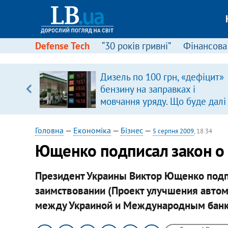
Defense Tech
“30 років гривні”
Фінансова
Дизель по 100 грн, «дефіцит»
ольщі.
бензину на заправках і
було
мовчання уряду. Що буде далі
цінами на пальне?
Головна
—
Економіка
—
Бізнес
—
5 серпня 2009
, 18:34
Ющенко подписал закон о
Президент Украины Виктор Ющенко подп
заимствовании (Проект улучшения автом
между Украиной и Международным банко