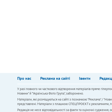
Про нас
Реклама на сайті
Івенти
Редакц
У разі повного чи часткового відтворення матеріалів пряме гіперпо
Новини" й "Українська Фото Група", заборонено.
Матеріали, які розміщуються на сайті з позначкою "Реклама" / "Нови
представлені. Матеріали з плашкою СПЕЦПРОЄКТ є рекламними, проте
Редакція не несе відповідальності за факти та оціночні судження,