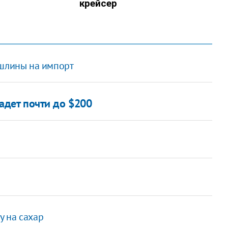
ошлины на импорт
падет почти до $200
 на сахар