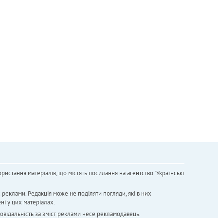
ристання матеріалів, що містять посилання на агентство "Українськi
х реклами. Редакція може не поділяти погляди, які в них
ні у цих матеріалах.
повідальність за зміст реклами несе рекламодавець.