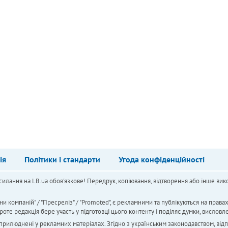
ія
Політики і стандарти
Угода конфіденційності
силання на LB.ua обов'язкове! Передрук, копіювання, відтворення або інше вико
ни компаній" / "Пресреліз" / "Promoted", є рекламними та публікуються на права
 редакція бере участь у підготовці цього контенту і поділяє думки, висловле
 оприлюднені у рекламних матеріалах. Згідно з українським законодавством, від