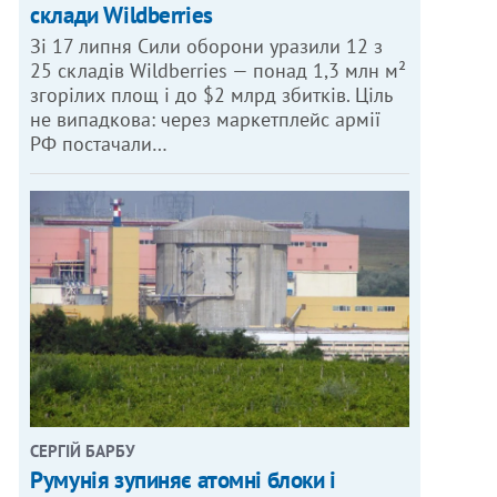
склади Wildberries
Зі 17 липня Сили оборони уразили 12 з
25 складів Wildberries — понад 1,3 млн м²
згорілих площ і до $2 млрд збитків. Ціль
не випадкова: через маркетплейс армії
РФ постачали…
СЕРГІЙ БАРБУ
Румунія зупиняє атомні блоки і