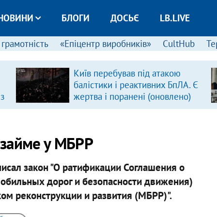
НОВИНИ
БЛОГИ
ДОСЬЄ
LB.LIVE
 грамотність
«Епіцентр виробників»
CultHub
Те
Київ перебував під атакою
балістики і реактивних БпЛА. Є
 з
жертва і поранені (оновлено)
 займе у МБРР
исал закон "О ратификации Соглашения о
обильных дорог и безопасности движения)
м реконструкции и развития (МБРР)".