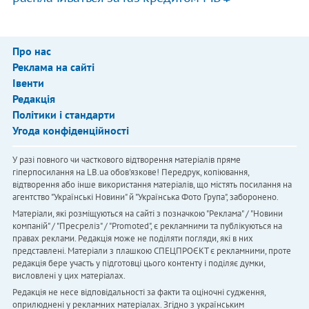
Про нас
Реклама на сайті
Івенти
Редакція
Політики і стандарти
Угода конфіденційності
У разі повного чи часткового відтворення матеріалів пряме
гіперпосилання на LB.ua обов'язкове! Передрук, копіювання,
відтворення або інше використання матеріалів, що містять посилання на
агентство "Українськi Новини" й "Українська Фото Група", заборонено.
Матеріали, які розміщуються на сайті з позначкою "Реклама" / "Новини
компаній" / "Пресреліз" / "Promoted", є рекламними та публікуються на
правах реклами. Редакція може не поділяти погляди, які в них
представлені. Матеріали з плашкою СПЕЦПРОЄКТ є рекламними, проте
редакція бере участь у підготовці цього контенту і поділяє думки,
висловлені у цих матеріалах.
Редакція не несе відповідальності за факти та оціночні судження,
оприлюднені у рекламних матеріалах. Згідно з українським