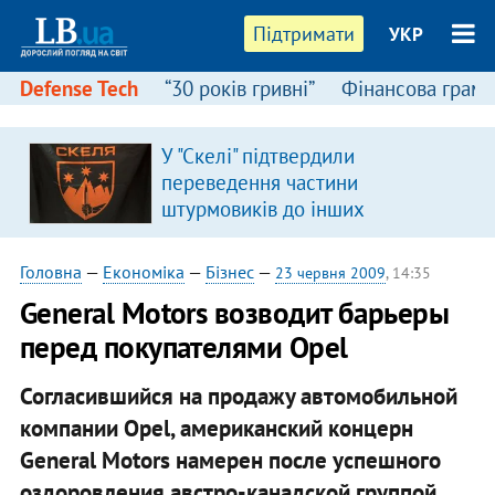
Підтримати
УКР
Defense Tech
“30 років гривні”
Фінансова грамо
У "Скелі" підтвердили
переведення частини
штурмовиків до інших
підрозділів
Головна
—
Економіка
—
Бізнес
—
23 червня 2009
, 14:35
General Motors возводит барьеры
перед покупателями Opel
Согласившийся на продажу автомобильной
компании Opel, американский концерн
General Motors намерен после успешного
оздоровления австро-канадской группой