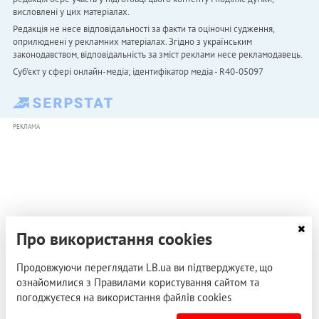
висловлені у цих матеріалах.
Редакція не несе відповідальності за факти та оціночні судження,
оприлюднені у рекламних матеріалах. Згідно з українським
законодавством, відповідальність за зміст реклами несе рекламодавець.
Cуб'єкт у сфері онлайн-медіа; ідентифікатор медіа - R40-05097
РЕКЛАМА
Про використання cookies
Продовжуючи переглядати LB.ua ви підтверджуєте, що
ознайомилися з Правилами користування сайтом та
погоджуєтеся на використання файлів cookies