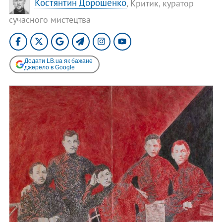
Костянтин Дорошенко
, Критик, куратор
сучасного мистецтва
Додати LB.ua як бажане
джерело в Google