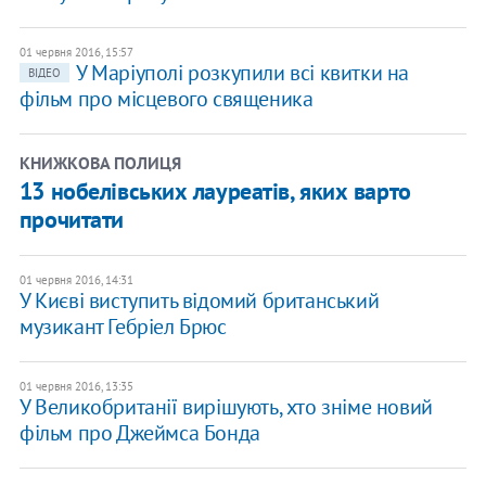
01 червня 2016, 15:57
У Маріуполі розкупили всі квитки на
ВІДЕО
фільм про місцевого священика
КНИЖКОВА ПОЛИЦЯ
13 нобелівських лауреатів, яких варто
прочитати
01 червня 2016, 14:31
У Києві виступить відомий британський
музикант Гебріел Брюс
01 червня 2016, 13:35
У Великобританії вирішують, хто зніме новий
фільм про Джеймса Бонда