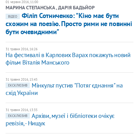
01 червня 2016, 11:00
МАРИНА СТЕПАНСЬКА , ДАРІЯ БАДЬЙОР
Філіп Сотниченко: "Кіно має бути
ВІДЕО
схожим на поезію. Просто рими не повинні
бути очевидними"
31 травня 2016, 16:26
На фестивалі в Карлових Варах покажуть новий
фільм Віталія Манського
31 травня 2016, 15:45
Мінкульт пустив "Потяг єднання" на
ЕКСКЛЮЗИВ
схід України
31 травня 2016, 13:35
Архіви, музеї і бібліотеки очікує
ЕКСКЛЮЗИВ
ревізія, - Нищук