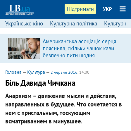
Підтримати
УКР
Українське кіно
Культурна політика
Культурні і
:
Американська асоціація серця
пояснила, скільки чашок кави
безпечно пити щодня
Головна
—
Культура
—
2 червня 2016
, 14:00
​Біль Давида Чичкана
Анархизм – движение мысли и действия,
направленных в будущее. Что сочетается в
нем с пристальным, тоскующим
всматриванием в минувшее.