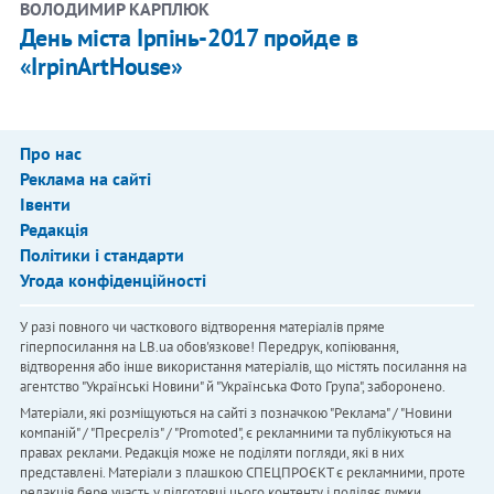
ВОЛОДИМИР КАРПЛЮК
День міста Ірпінь-2017 пройде в
«IrpinArtHouse»
Про нас
Реклама на сайті
Івенти
Редакція
Політики і стандарти
Угода конфіденційності
У разі повного чи часткового відтворення матеріалів пряме
гіперпосилання на LB.ua обов'язкове! Передрук, копіювання,
відтворення або інше використання матеріалів, що містять посилання на
агентство "Українськi Новини" й "Українська Фото Група", заборонено.
Матеріали, які розміщуються на сайті з позначкою "Реклама" / "Новини
компаній" / "Пресреліз" / "Promoted", є рекламними та публікуються на
правах реклами. Редакція може не поділяти погляди, які в них
представлені. Матеріали з плашкою СПЕЦПРОЄКТ є рекламними, проте
редакція бере участь у підготовці цього контенту і поділяє думки,